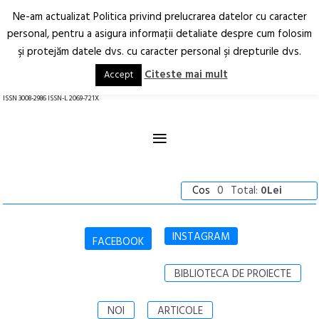
Ne-am actualizat Politica privind prelucrarea datelor cu caracter
Deschide
RO
EN
personal, pentru a asigura informaţii detaliate despre cum folosim
şi protejăm datele dvs. cu caracter personal şi drepturile dvs.
Arhitectură.
Oraș.
Societate.
Citeste mai mult
Accept
revistă online
ISSN 3008-2986 ISSN-L 2069-721X
≡
Cos
0
Total:
0Lei
INSTAGRAM
FACEBOOK
BIBLIOTECA DE PROIECTE
NOI
ARTICOLE