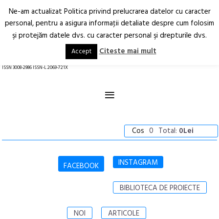
Ne-am actualizat Politica privind prelucrarea datelor cu caracter
Deschide
RO
EN
personal, pentru a asigura informaţii detaliate despre cum folosim
şi protejăm datele dvs. cu caracter personal şi drepturile dvs.
Arhitectură.
Oraș.
Societate.
Citeste mai mult
Accept
revistă online
ISSN 3008-2986 ISSN-L 2069-721X
≡
Cos
0
Total:
0Lei
INSTAGRAM
FACEBOOK
BIBLIOTECA DE PROIECTE
NOI
ARTICOLE