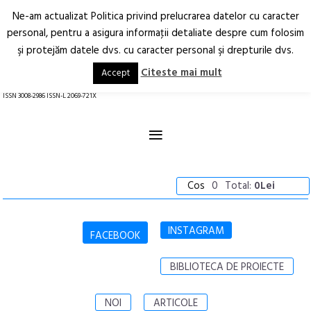
Ne-am actualizat Politica privind prelucrarea datelor cu caracter
Deschide
RO
EN
personal, pentru a asigura informaţii detaliate despre cum folosim
şi protejăm datele dvs. cu caracter personal şi drepturile dvs.
Arhitectură.
Oraș.
Societate.
Citeste mai mult
Accept
revistă online
ISSN 3008-2986 ISSN-L 2069-721X
≡
Cos
0
Total:
0Lei
INSTAGRAM
FACEBOOK
BIBLIOTECA DE PROIECTE
NOI
ARTICOLE