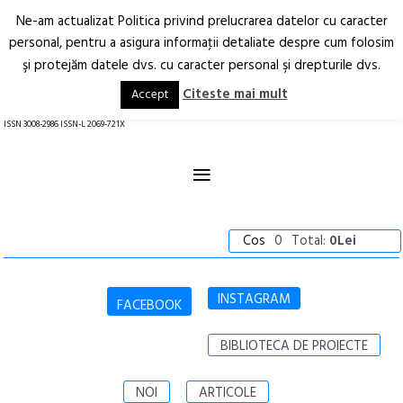
Ne-am actualizat Politica privind prelucrarea datelor cu caracter
Deschide
RO
EN
personal, pentru a asigura informaţii detaliate despre cum folosim
şi protejăm datele dvs. cu caracter personal şi drepturile dvs.
Arhitectură.
Oraș.
Societate.
Citeste mai mult
Accept
revistă online
ISSN 3008-2986 ISSN-L 2069-721X
≡
Cos
0
Total:
0Lei
INSTAGRAM
FACEBOOK
BIBLIOTECA DE PROIECTE
NOI
ARTICOLE