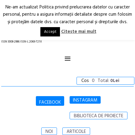
Ne-am actualizat Politica privind prelucrarea datelor cu caracter
Deschide
RO
EN
personal, pentru a asigura informaţii detaliate despre cum folosim
şi protejăm datele dvs. cu caracter personal şi drepturile dvs.
Arhitectură.
Oraș.
Societate.
Citeste mai mult
Accept
revistă online
ISSN 3008-2986 ISSN-L 2069-721X
≡
Cos
0
Total:
0Lei
INSTAGRAM
FACEBOOK
BIBLIOTECA DE PROIECTE
NOI
ARTICOLE