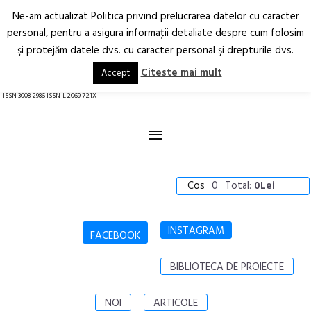
Ne-am actualizat Politica privind prelucrarea datelor cu caracter
Deschide
RO
EN
personal, pentru a asigura informaţii detaliate despre cum folosim
şi protejăm datele dvs. cu caracter personal şi drepturile dvs.
Arhitectură.
Oraș.
Societate.
Citeste mai mult
Accept
revistă online
ISSN 3008-2986 ISSN-L 2069-721X
≡
Cos
0
Total:
0Lei
INSTAGRAM
FACEBOOK
BIBLIOTECA DE PROIECTE
NOI
ARTICOLE