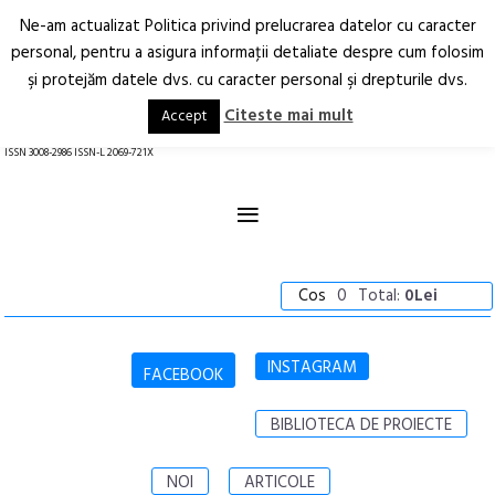
Ne-am actualizat Politica privind prelucrarea datelor cu caracter
Deschide
RO
EN
personal, pentru a asigura informaţii detaliate despre cum folosim
şi protejăm datele dvs. cu caracter personal şi drepturile dvs.
Arhitectură.
Oraș.
Societate.
Citeste mai mult
Accept
revistă online
ISSN 3008-2986 ISSN-L 2069-721X
≡
Cos
0
Total:
0Lei
INSTAGRAM
FACEBOOK
BIBLIOTECA DE PROIECTE
NOI
ARTICOLE