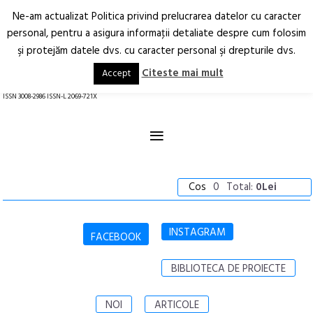
Ne-am actualizat Politica privind prelucrarea datelor cu caracter
Deschide
RO
EN
personal, pentru a asigura informaţii detaliate despre cum folosim
şi protejăm datele dvs. cu caracter personal şi drepturile dvs.
Arhitectură.
Oraș.
Societate.
Citeste mai mult
Accept
revistă online
ISSN 3008-2986 ISSN-L 2069-721X
≡
Cos
0
Total:
0Lei
INSTAGRAM
FACEBOOK
BIBLIOTECA DE PROIECTE
NOI
ARTICOLE