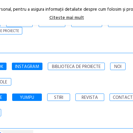
rsonal, pentru a asigura informaţii detaliate despre cum folosim şi pr
Citeste mai mult
ARTICOLE
STIRI
REVISTA PRINT
CONTACT
E PROIECTE
OK
INSTAGRAM
BIBLIOTECA DE PROIECTE
NOI
OLE
E
YUMPU
STIRI
REVISTA
CONTACT