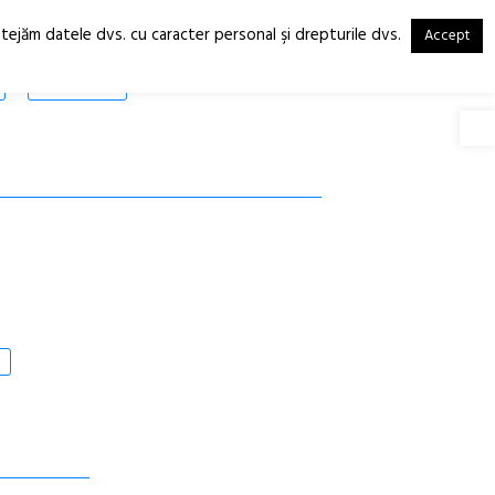
otejăm datele dvs. cu caracter personal şi drepturile dvs.
Accept
RO
EN
SHOP
Deschide