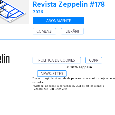
Revista Zeppelin #178
2026
ABONAMENTE
COMENZI
LIBRĂRII
POLITICA DE COOKIES
GDPR
© 2026 zeppelin
NEWSLETTER
Toate imaginile si textele de pe acest site sunt protejate de l
de autor
revista online Zeppelin, editată de SG Studio și echipa Zeppelin
ISSN 3008-2986 ISSN-L 2069-721X