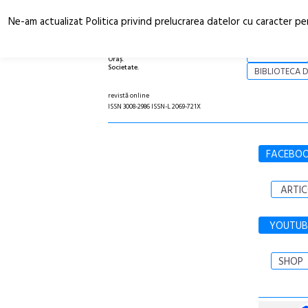
Ne-am actualizat Politica privind prelucrarea datelor cu caracter pe
Arhitectură.
NOI
Oraș.
Societate.
BIBLIOTECA D
revistă online
ISSN 3008-2986 ISSN-L 2069-721X
FACEBO
ARTIC
YOUTUB
SHOP