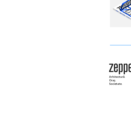
Arhitectură.
Oraș.
Societate.