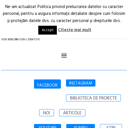
Ne-am actualizat Politica privind prelucrarea datelor cu caracter
Deschide
RO
EN
personal, pentru a asigura informaţii detaliate despre cum folosim
şi protejăm datele dvs. cu caracter personal şi drepturile dvs.
Arhitectură.
Oraș.
Societate.
Citeste mai mult
Accept
revistă online
ISSN 3008-2986 ISSN-L 2069-721X
≡
INSTAGRAM
FACEBOOK
BIBLIOTECA DE PROIECTE
NOI
ARTICOLE