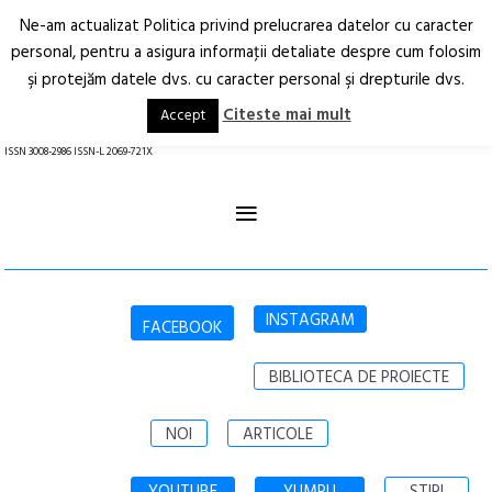
Ne-am actualizat Politica privind prelucrarea datelor cu caracter
Deschide
RO
EN
personal, pentru a asigura informaţii detaliate despre cum folosim
şi protejăm datele dvs. cu caracter personal şi drepturile dvs.
Arhitectură.
Oraș.
Societate.
Citeste mai mult
Accept
revistă online
ISSN 3008-2986 ISSN-L 2069-721X
≡
INSTAGRAM
FACEBOOK
BIBLIOTECA DE PROIECTE
NOI
ARTICOLE