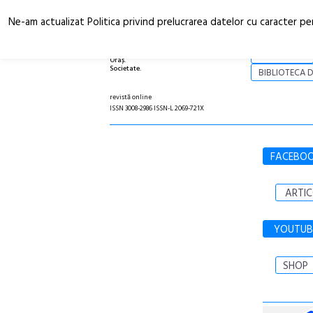
Ne-am actualizat Politica privind prelucrarea datelor cu caracter pe
Arhitectură.
NOI
Oraș.
Societate.
BIBLIOTECA D
revistă online
ISSN 3008-2986 ISSN-L 2069-721X
FACEBO
ARTIC
YOUTUB
SHOP