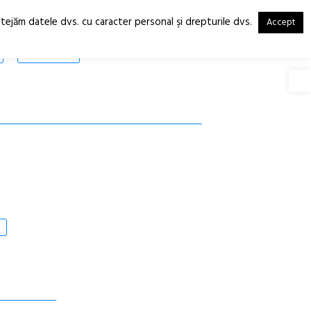
otejăm datele dvs. cu caracter personal şi drepturile dvs.
Accept
RO
EN
SHOP
Deschide