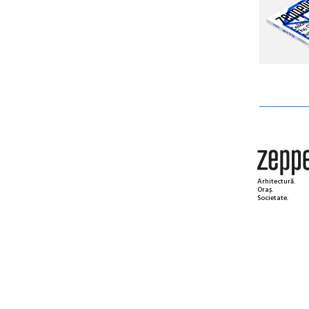
Arhitectură.
Oraș.
Societate.