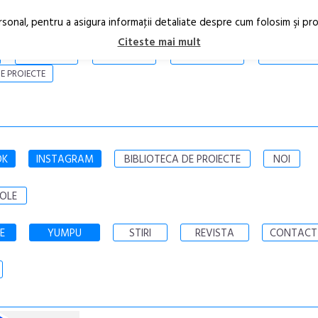
rsonal, pentru a asigura informaţii detaliate despre cum folosim şi pr
Citeste mai mult
ARTICOLE
STIRI
REVISTA PRINT
CONTACT
E PROIECTE
OK
INSTAGRAM
BIBLIOTECA DE PROIECTE
NOI
OLE
E
YUMPU
STIRI
REVISTA
CONTACT