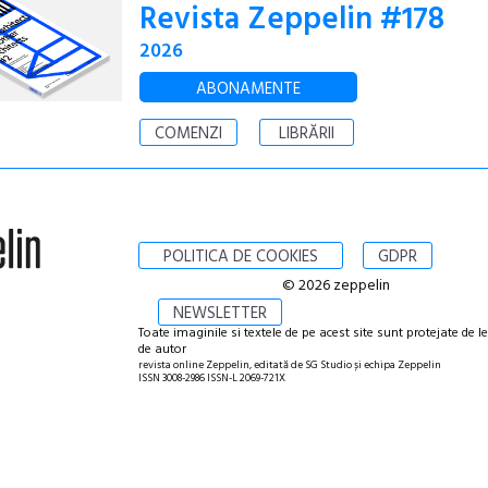
Revista Zeppelin #178
2026
ABONAMENTE
COMENZI
LIBRĂRII
POLITICA DE COOKIES
GDPR
© 2026 zeppelin
NEWSLETTER
Toate imaginile si textele de pe acest site sunt protejate de l
de autor
revista online Zeppelin, editată de SG Studio și echipa Zeppelin
ISSN 3008-2986 ISSN-L 2069-721X