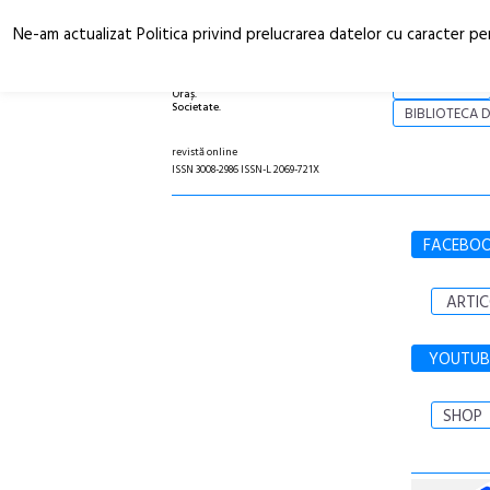
Ne-am actualizat Politica privind prelucrarea datelor cu caracter pe
Arhitectură.
NOI
Oraș.
Societate.
BIBLIOTECA D
revistă online
ISSN 3008-2986 ISSN-L 2069-721X
FACEBO
ARTIC
YOUTUB
SHOP