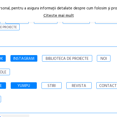
rsonal, pentru a asigura informaţii detaliate despre cum folosim şi pr
Citeste mai mult
ARTICOLE
STIRI
REVISTA PRINT
CONTACT
E PROIECTE
OK
INSTAGRAM
BIBLIOTECA DE PROIECTE
NOI
OLE
E
YUMPU
STIRI
REVISTA
CONTACT