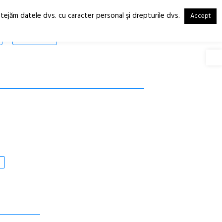
otejăm datele dvs. cu caracter personal şi drepturile dvs.
Accept
RO
EN
SHOP
Deschide