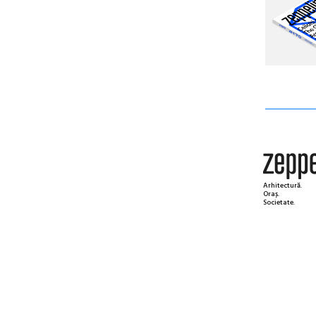
Arhitectură.
Oraș.
Societate.