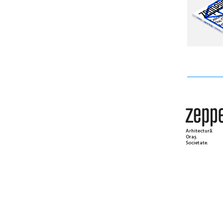
Arhitectură.
Oraș.
Societate.