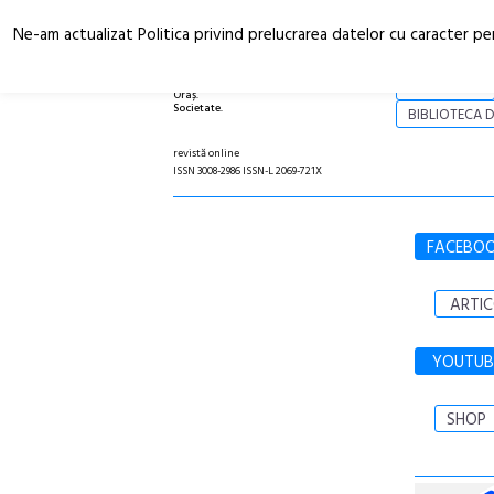
Ne-am actualizat Politica privind prelucrarea datelor cu caracter pe
Arhitectură.
NOI
Oraș.
Societate.
BIBLIOTECA D
revistă online
ISSN 3008-2986 ISSN-L 2069-721X
FACEBO
ARTIC
YOUTUB
SHOP