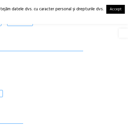
otejăm datele dvs. cu caracter personal şi drepturile dvs.
Accept
RO
EN
SHOP
Deschide