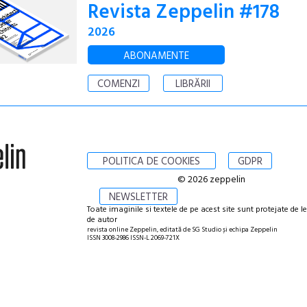
Revista Zeppelin #178
2026
ABONAMENTE
COMENZI
LIBRĂRII
POLITICA DE COOKIES
GDPR
© 2026 zeppelin
NEWSLETTER
Toate imaginile si textele de pe acest site sunt protejate de l
de autor
revista online Zeppelin, editată de SG Studio și echipa Zeppelin
ISSN 3008-2986 ISSN-L 2069-721X