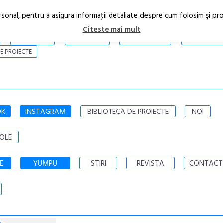
rsonal, pentru a asigura informaţii detaliate despre cum folosim şi pr
Citeste mai mult
ARTICOLE
STIRI
REVISTA PRINT
CONTACT
E PROIECTE
OK
INSTAGRAM
BIBLIOTECA DE PROIECTE
NOI
OLE
E
YUMPU
STIRI
REVISTA
CONTACT