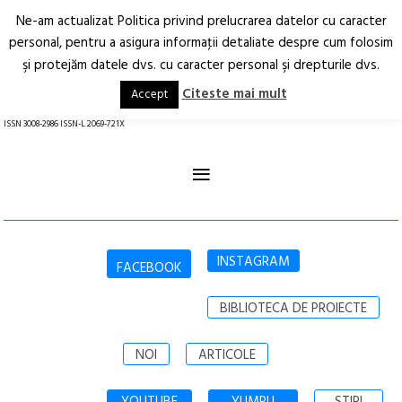
Ne-am actualizat Politica privind prelucrarea datelor cu caracter
Deschide
RO
EN
personal, pentru a asigura informaţii detaliate despre cum folosim
şi protejăm datele dvs. cu caracter personal şi drepturile dvs.
Arhitectură.
Oraș.
Societate.
Citeste mai mult
Accept
revistă online
ISSN 3008-2986 ISSN-L 2069-721X
≡
INSTAGRAM
FACEBOOK
BIBLIOTECA DE PROIECTE
NOI
ARTICOLE