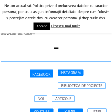
Ne-am actualizat Politica privind prelucrarea datelor cu caracter
Deschide
RO
EN
personal, pentru a asigura informaţii detaliate despre cum folosim
şi protejăm datele dvs. cu caracter personal şi drepturile dvs.
Arhitectură.
Oraș.
Societate.
Citeste mai mult
Accept
revistă online
ISSN 3008-2986 ISSN-L 2069-721X
≡
INSTAGRAM
FACEBOOK
BIBLIOTECA DE PROIECTE
NOI
ARTICOLE