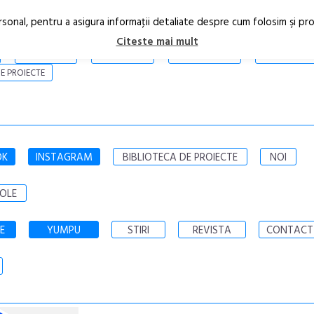
rsonal, pentru a asigura informaţii detaliate despre cum folosim şi pr
Citeste mai mult
ARTICOLE
STIRI
REVISTA PRINT
CONTACT
E PROIECTE
OK
INSTAGRAM
BIBLIOTECA DE PROIECTE
NOI
OLE
E
YUMPU
STIRI
REVISTA
CONTACT