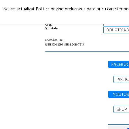
Ne-am actualizat Politica privind prelucrarea datelor cu caracter pe
Arhitectură.
NOI
Oraș.
Societate.
BIBLIOTECA D
revistă online
ISSN 3008-2986 ISSN-L 2069-721X
FACEBO
ARTIC
YOUTUB
SHOP