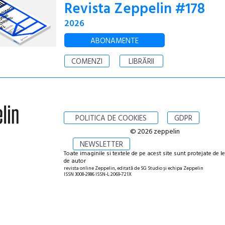
Revista Zeppelin #178
2026
ABONAMENTE
COMENZI
LIBRĂRII
POLITICA DE COOKIES
GDPR
© 2026 zeppelin
NEWSLETTER
Toate imaginile si textele de pe acest site sunt protejate de l
de autor
revista online Zeppelin, editată de SG Studio și echipa Zeppelin
ISSN 3008-2986 ISSN-L 2069-721X