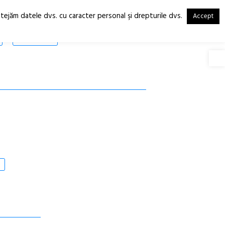
otejăm datele dvs. cu caracter personal şi drepturile dvs.
Accept
RO
EN
SHOP
Deschide