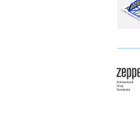
Arhitectură.
Oraș.
Societate.