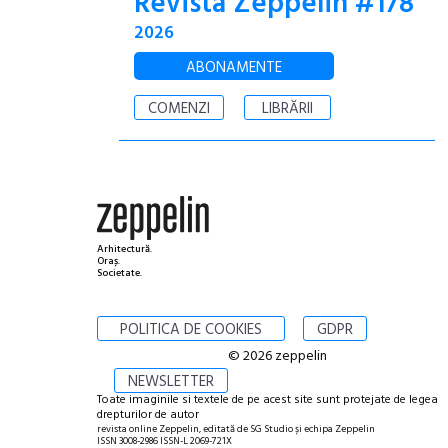
Revista Zeppelin #178
2026
ABONAMENTE
COMENZI
LIBRĂRII
Arhitectură.
Oraș.
Societate.
POLITICA DE COOKIES
GDPR
© 2026 zeppelin
NEWSLETTER
Toate imaginile si textele de pe acest site sunt protejate de legea
drepturilor de autor
revista online Zeppelin, editată de SG Studio și echipa Zeppelin
ISSN 3008-2986 ISSN-L 2069-721X