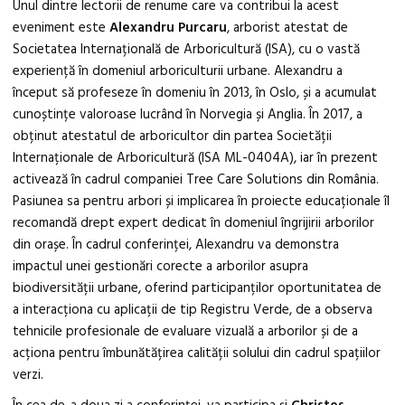
Unul dintre lectorii de renume care va contribui la acest
eveniment este
Alexandru Purcaru
, arborist atestat de
Societatea Internațională de Arboricultură (ISA), cu o vastă
experiență în domeniul arboriculturii urbane. Alexandru a
început să profeseze în domeniu în 2013, în Oslo, și a acumulat
cunoștințe valoroase lucrând în Norvegia și Anglia. În 2017, a
obținut atestatul de arboricultor din partea Societății
Internaționale de Arboricultură (ISA ML-0404A), iar în prezent
activează în cadrul companiei Tree Care Solutions din România.
Pasiunea sa pentru arbori și implicarea în proiecte educaționale îl
recomandă drept expert dedicat în domeniul îngrijirii arborilor
din orașe. În cadrul conferinței, Alexandru va demonstra
impactul unei gestionări corecte a arborilor asupra
biodiversității urbane, oferind participanților oportunitatea de
a interacționa cu aplicații de tip Registru Verde, de a observa
tehnicile profesionale de evaluare vizuală a arborilor și de a
acționa pentru îmbunătățirea calității solului din cadrul spațiilor
verzi.