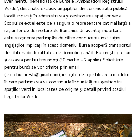
Evenimentul beneficiază de Bursele „Ambasadorii Registrului
Verde”, destinate exclusiv angajaților din administrația publică
locală implicați în administrarea și gestionarea spațiilor verzi.
Scopul selecției este de a asigura o reprezentare cât mai largă a
regiunilor de dezvoltare ale României. Un avantaj important
este susținerea participării de către conducerea instituției
angajaților implicați în acest domeniu. Bursa acoperă transportul
dus-întors din localitatea de domiciliu până în București, precum
și cazarea pentru trei nopți (30 martie – 2 aprilie). Solicitările
pentru bursă se vor trimite prin email
(asop.bucuresti@gmail.com), însoțite de o justificare a modului
în care participarea va contribui la îmbunătățirea gestionării
spațiilor verzi în localitatea de origine și detalii privind stadiul
Registrului Verde.