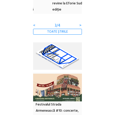
 NOW #5:
revine la Eforie Sud cu a IX-a
dulceață de amintiri
a libertății
ediție
borcan, o cameră ob
clătite cu apă miner
<
3/4
>
TOATE ȘTIRILE
Festivalul Strada
Armenească #10: concerte,