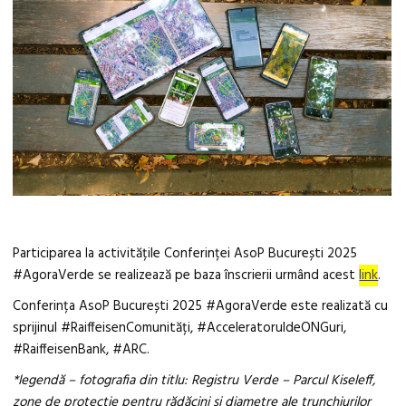
Participarea la activitățile Conferinței AsoP București 2025
#AgoraVerde se realizează pe baza înscrierii urmând acest
link
.
Conferința AsoP București 2025 #AgoraVerde este realizată cu
sprijinul #RaiffeisenComunități, #AcceleratoruldeONGuri,
#RaiffeisenBank, #ARC.
*legendă – fotografia din titlu: Registru Verde – Parcul Kiseleff,
zone de protecție pentru rădăcini și diametre ale trunchiurilor