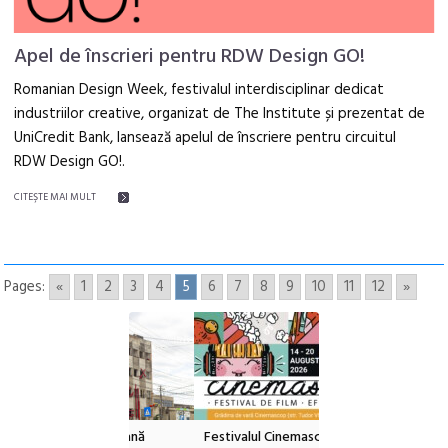
Apel de înscrieri pentru RDW Design GO!
Romanian Design Week, festivalul interdisciplinar dedicat
industriilor creative, organizat de The Institute și prezentat de
UniCredit Bank, lansează apelul de înscriere pentru circuitul
RDW Design GO!.
CITEŞTE MAI MULT
Pages:
«
1
2
3
4
5
6
7
8
9
10
11
12
»
e artă urbană
Festivalul Cinemascop
Sleeping Beauties l