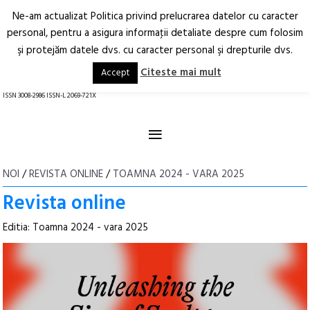
Ne-am actualizat Politica privind prelucrarea datelor cu caracter
Deschide
RO
EN
personal, pentru a asigura informaţii detaliate despre cum folosim
şi protejăm datele dvs. cu caracter personal şi drepturile dvs.
Arhitectură.
Oraș.
Societate.
Citeste mai mult
Accept
revistă online
ISSN 3008-2986 ISSN-L 2069-721X
≡
NOI
/
REVISTA ONLINE
/
TOAMNA 2024 - VARA 2025
Revista online
Editia: Toamna 2024 - vara 2025