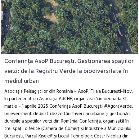
Conferința AsoP București. Gestionarea spațiilor
verzi: de la Registru Verde la biodiversitate în
mediul urban
Asociația Peisagiștilor din România – AsoP, Filiala București-Ilfov,
în parteneriat cu Asociația ARCHÉ, organizează în perioada 31
martie – 1 aprilie 2025 Conferința AsoP București #AgoraVerde,
un eveniment dedicat dezvoltării înverzirii urbane și gestionării
durabile a spațiilor verzi din România. Conferința, organizată în
trei spații diferite (Camera de Comerț și Industrie a Municipiului
București, Parcul Kiseleff și Liceul Tehnologic Cezar Nicolau din