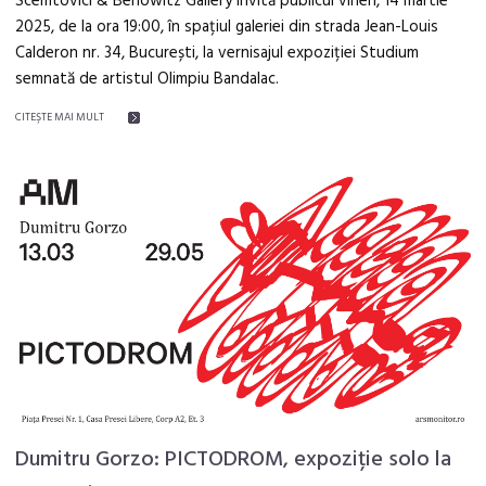
Scemtovici & Benowitz Gallery invită publicul vineri, 14 martie
2025, de la ora 19:00, în spațiul galeriei din strada Jean-Louis
Calderon nr. 34, București, la vernisajul expoziției Studium
semnată de artistul Olimpiu Bandalac.
CITEŞTE MAI MULT
Dumitru Gorzo: PICTODROM, expoziție solo la