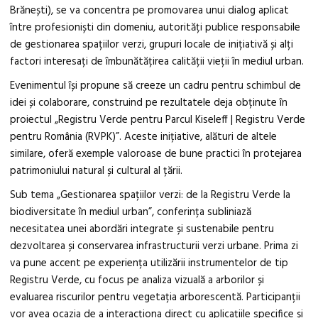
Brănești), se va concentra pe promovarea unui dialog aplicat
între profesioniști din domeniu, autorități publice responsabile
de gestionarea spațiilor verzi, grupuri locale de inițiativă și alți
factori interesați de îmbunătățirea calității vieții în mediul urban.
Evenimentul își propune să creeze un cadru pentru schimbul de
idei și colaborare, construind pe rezultatele deja obținute în
proiectul „Registru Verde pentru Parcul Kiseleff | Registru Verde
pentru România (RVPK)”. Aceste inițiative, alături de altele
similare, oferă exemple valoroase de bune practici în protejarea
patrimoniului natural și cultural al țării.
Sub tema „Gestionarea spațiilor verzi: de la Registru Verde la
biodiversitate în mediul urban”, conferința subliniază
necesitatea unei abordări integrate și sustenabile pentru
dezvoltarea și conservarea infrastructurii verzi urbane. Prima zi
va pune accent pe experiența utilizării instrumentelor de tip
Registru Verde, cu focus pe analiza vizuală a arborilor și
evaluarea riscurilor pentru vegetația arborescentă. Participanții
vor avea ocazia de a interacționa direct cu aplicațiile specifice și