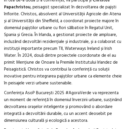
În cea de-a doua zi a conferinței, va participa și
Christos
Papachristou
, peisagist specializat în dezvoltarea de pajiști
înflorite. Christos, absolvent al Universității Agricole din Atena
și al Universității din Sheffield, a coordonat proiecte majore în
domeniul pajiștilor urbane cu flori sălbatice în Regatul Unit,
Spania și Grecia. În Irlanda, a gestionat proiecte de amploare,
incluzând dezvoltări rezidențiale și industriale, și a colaborat cu
instituții importante precum TII, Waterways Ireland și Irish
Water. În 2024, două dintre proiectele coordonate de el au
primit Mențiune de Onoare la Premiile Institutului Irlandez de
Peisagistică. Christos va contribui la conferință cu soluții
inovative pentru integrarea pajiștilor urbane ca elemente cheie
în peisajele verzi urbane sustenabile.
Conferința AsoP București 2025 #AgoraVerde va reprezenta
un moment de referință în domeniul înverzirii urbane, susținând
dezvoltarea orașelor inteligente și promovând o abordare
integrată a dezvoltării durabile, cu un accent deosebit pe
dimensiunea culturală și ecologică a acestora.