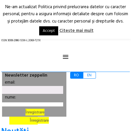
Ne-am actualizat Politica privind prelucrarea datelor cu caracter
Deschide
RO
EN
personal, pentru a asigura informaţii detaliate despre cum folosim
şi protejăm datele dvs. cu caracter personal şi drepturile dvs.
Arhitectură.
Oraș.
Societate.
Citeste mai mult
Accept
revistă online
ISSN 3008-2986 ISSN-L 2069-721X
≡
Newsletter zeppelin
RO
EN
email:
nume: