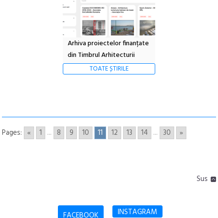
Arhiva proiectelor finanțate
din Timbrul Arhitecturii
TOATE ȘTIRILE
Pages:
«
1
...
8
9
10
11
12
13
14
...
30
»
Sus
INSTAGRAM
FACEBOOK