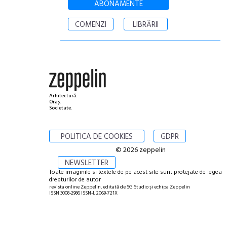
ABONAMENTE
COMENZI
LIBRĂRII
Arhitectură.
Oraș.
Societate.
POLITICA DE COOKIES
GDPR
© 2026 zeppelin
NEWSLETTER
Toate imaginile si textele de pe acest site sunt protejate de legea
drepturilor de autor
revista online Zeppelin, editată de SG Studio și echipa Zeppelin
ISSN 3008-2986 ISSN-L 2069-721X