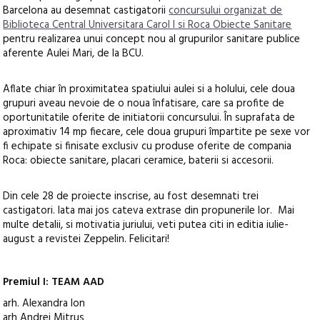
Barcelona au desemnat castigatorii
concursului organizat de
Biblioteca Central Universitara Carol I si Roca Obiecte Sanitare
pentru realizarea unui concept nou al grupurilor sanitare publice
aferente Aulei Mari, de la BCU.
Aflate chiar în proximitatea spatiului aulei si a holului, cele doua
grupuri aveau nevoie de o noua înfatisare, care sa profite de
oportunitatile oferite de initiatorii concursului. În suprafata de
aproximativ 14 mp fiecare, cele doua grupuri împartite pe sexe vor
fi echipate si finisate exclusiv cu produse oferite de compania
Roca: obiecte sanitare, placari ceramice, baterii si accesorii.
Din cele 28 de proiecte inscrise, au fost desemnati trei
castigatori. Iata mai jos cateva extrase din propunerile lor. Mai
multe detalii, si motivatia juriului, veti putea citi in editia iulie-
august a revistei Zeppelin. Felicitari!
Premiul I: TEAM AAD
arh. Alexandra Ion
arh Andrei Mitrus