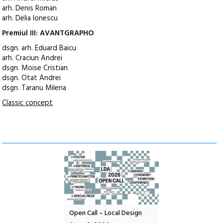
arh. Denis Roman
arh. Delia Ionescu
Premiul III: AVANTGRAPHO
dsgn. arh. Eduard Baicu
arh. Craciun Andrei
dsgn. Moise Cristian
dsgn. Otat Andrei
dsgn. Taranu Milena
Classic concept
nd: POELANDA – parc
Open Call – Local Design
Anuala de artă urba