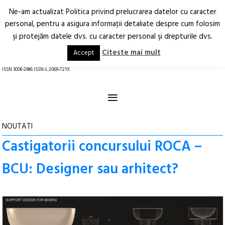
Ne-am actualizat Politica privind prelucrarea datelor cu caracter
Deschide
RO
EN
personal, pentru a asigura informaţii detaliate despre cum folosim
şi protejăm datele dvs. cu caracter personal şi drepturile dvs.
Arhitectură.
Oraș.
Societate.
Citeste mai mult
Accept
revistă online
ISSN 3008-2986 ISSN-L 2069-721X
≡
NOUTATI
Castigatorii concursului ROCA –
BCU: Designer sau arhitect?