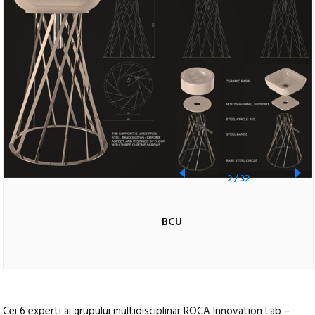
2
/
32
BCU
Cei 6 experti ai grupului multidisciplinar ROCA Innovation Lab –