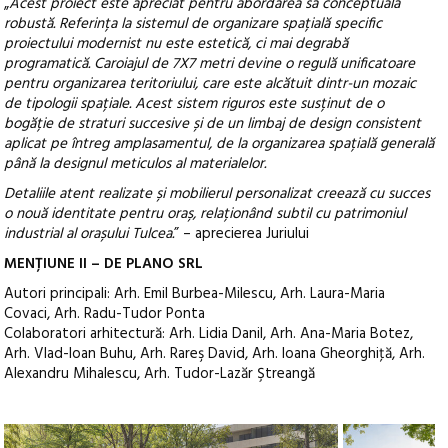
„
Acest proiect este apreciat pentru abordarea sa conceptuală
robustă. Referința la sistemul de organizare spațială specific
proiectului modernist nu este estetică, ci mai degrabă
programatică. Caroiajul de 7X7 metri devine o regulă unificatoare
pentru organizarea teritoriului, care este alcătuit dintr-un mozaic
de tipologii spațiale. Acest sistem riguros este susținut de o
bogăție de straturi succesive și de un limbaj de design consistent
aplicat pe întreg amplasamentul, de la organizarea spațială generală
până la designul meticulos al materialelor.
Detaliile atent realizate și mobilierul personalizat creează cu succes
o nouă identitate pentru oraș, relaționând subtil cu patrimoniul
industrial al orașului Tulcea.
” – aprecierea Juriului
MENȚIUNE II – DE PLANO SRL
Autori principali: Arh. Emil Burbea-Milescu, Arh. Laura-Maria
Covaci, Arh. Radu-Tudor Ponta
Colaboratori arhitectură: Arh. Lidia Danil, Arh. Ana-Maria Botez,
Arh. Vlad-Ioan Buhu, Arh. Rareş David, Arh. Ioana Gheorghiţă, Arh.
Alexandru Mihalescu, Arh. Tudor-Lazăr Ştreangă