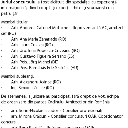
Juriul concursului
a fost alcătuit din specialiști cu experiență
internațională, fiind cooptați experți arhitecți și urbaniști din
patru țări:
Membri titulari:
· Arh. Andreea Catrinel Matache – Reprezentantă AC, arhitect
șef (RO)
· Arh. Ana Maria Zahariade (RO)
· Arh. Laura Cristea (RO)
· Arh. Urb. Irina Popescu-Criveanu (RO)
· Arh. Gustavo Figueira Serrano (ES)
· Arh. Peis. Jörg Michel (DE)
· Arh. Peis. Barnabás Ede Szakács (HU)
Membri supleanți:
· Arh. Alexandru Axinte (RO)
· Ing. Simion Tănase (RO)
De asemenea, la jurizare au participat, fără drept de vot, echipa
de organizare din partea Ordinului Arhitecților din România:
· arh. Sorin-Nicolae Istudor – Consilier profesionali;
· arh. Mirona Crăciun – Consilier concursuri OAR, Coordonator
concurs;