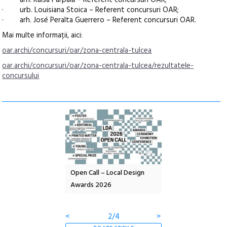
· arh. Raisa Parpală – Referent concursuri OAR;
· urb. Louisiana Stoica – Referent concursuri OAR;
· arh. José Peralta Guerrero – Referent concursuri OAR.
Mai multe informații, aici:
oar.archi/concursuri/oar/zona-centrala-tulcea
oar.archi/concursuri/oar/zona-centrala-tulcea/rezultatele-
concursului
l – Local Design
Anuala de artă urbană
Festivalul Cinemas
 2026
Artown NOW #5:
revine la Eforie Sud 
Gramatica libertății
ediție
<
3/4
>