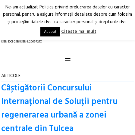
Ne-am actualizat Politica privind prelucrarea datelor cu caracter
Deschide
RO
EN
personal, pentru a asigura informaţii detaliate despre cum folosim
şi protejăm datele dvs. cu caracter personal şi drepturile dvs.
Arhitectură.
Oraș.
Societate.
Citeste mai mult
Accept
revistă online
ISSN 3008-2986 ISSN-L 2069-721X
≡
ARTICOLE
Câștigătorii Concursului
Internațional de Soluții pentru
regenerarea urbană a zonei
centrale din Tulcea