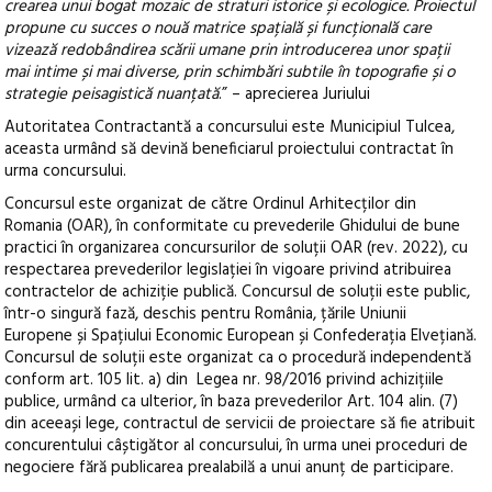
crearea unui bogat mozaic de straturi istorice și ecologice. Proiectul
propune cu succes o nouă matrice spațială și funcțională care
vizează redobândirea scării umane prin introducerea unor spații
mai intime și mai diverse, prin schimbări subtile în topografie și o
strategie peisagistică nuanțată
.” – aprecierea Juriului
Autoritatea Contractantă a concursului este Municipiul Tulcea,
aceasta urmând să devină beneficiarul proiectului contractat în
urma concursului.
Concursul este organizat de către Ordinul Arhitecților din
Romania (OAR), în conformitate cu prevederile Ghidului de bune
practici în organizarea concursurilor de soluții OAR (rev. 2022), cu
respectarea prevederilor legislației în vigoare privind atribuirea
contractelor de achiziție publică. Concursul de soluții este public,
într-o singură fază, deschis pentru România, țările Uniunii
Europene și Spațiului Economic European și Confederația Elvețiană.
Concursul de soluții este organizat ca o procedură independentă
conform art. 105 lit. a) din Legea nr. 98/2016 privind achizițiile
publice, urmând ca ulterior, în baza prevederilor Art. 104 alin. (7)
din aceeași lege, contractul de servicii de proiectare să fie atribuit
concurentului câștigător al concursului, în urma unei proceduri de
negociere fără publicarea prealabilă a unui anunț de participare.