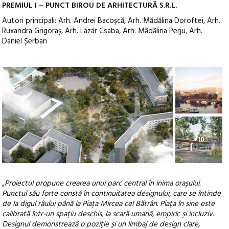
PREMIUL I – PUNCT BIROU DE ARHITECTURĂ S.R.L.
Autori principali: Arh. Andrei Bacoșcă, Arh. Mădălina Doroftei, Arh.
Ruxandra Grigoraș, Arh. Lázár Csaba, Arh. Mădălina Perju, Arh.
Daniel Șerban
+10
„
Proiectul propune crearea unui parc central în inima orașului.
Punctul său forte constă în continuitatea designului, care se întinde
de la digul râului până la Piața Mircea cel Bătrân. Piața în sine este
calibrată într-un spațiu deschis, la scară umană, empiric și incluziv.
Designul demonstrează o poziție și un limbaj de design clare,