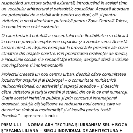
respectând structura urbană existentă, introducând în același timp
un vocabular arhitectural și peisagistic consolidat. Această abordare
are potențialul de a stabili atât pentru locuitori, cât și pentru
vizitatori, o nouă identitate puternică pentru Zona Centrală Tulcea,
în completarea celei existente.
O caracteristică notabilă a conceptului este flexibilitatea sa ridicată
în ceea ce privește amplasarea copacilor și a zonelor verzi. Această
lucrare oferă un răspuns exemplar la provocările presante ale crizei
climatice din orașele noastre. Prin prioritizarea rezilienței de mediu,
a incluziunii sociale și a sensibilității istorice, designul oferă o viziune
convingătoare și implementabilă.
Proiectul creează un nou centru urban, deschis către comunitatea
locuitorilor orașului și ai Dobrogei – o comunitate multietnică,
multiconfesională, cu activități și aspirații specifice – și deschis
către vizitatorii și turiștii români și străini, din ce în ce mai numeroși.
Grație acestei inițiative publice și prin concursul internațional
organizat, soluția câștigătoare va redesena noul centru, care va
deveni un simbol al modernității și al inovării pentru toată
România.”
– aprecierea Juriului
PREMIUL II – NORMA ARHITECTURA ȘI URBANISM SRL + BOCA
ȘTEFANIA LILIANA – BIROU INDIVIDUAL DE ARHITECTURA +