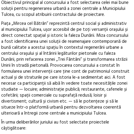
Obiectivul principal al concursului a fost selectarea celei mai bune
soluții pentru regenerarea urbană a zonei centrale a Municipiului
Tulcea, cu scopul atribuirii contractului de proiectare.
Piața „Mircea cel Bătrân” reprezintă centrul social și administrativ
al municipiului Tulcea, ușor accesibil de pe toți versanții orașului și
direct conectat spațial și istoric la faleza Dunării. Miza concursului
a fost identificarea unei soluții de reamenajare contemporană de
bună calitate a acestui spațiu în contextul regenerării urbane a
centrului orașului și al întăririi legăturilor pietonale cu faleza
Dunării, prin refacerea zonei „Trei Fântâni” și transformarea străzii
Unirii în stradă pietonală. Provocarea concursului a constat în
formularea unei intervenții care ține cont de patrimoniul construit
actual și de straturile pe care istoria le-a sedimentat aici. A fost
necesar ca participanții să aibă în vedere toate necesitățile zonei
studiate — locuire; administrație publică; restaurante, cafenele și
cofetării; spații comerciale cu suprafață redusă; loisir și
divertisment; cultură și civism etc. — să le potențeze și să le
situeze într-o platformă urbană pentru dezvoltarea coerentă
ulterioară a întregii zone centrale a municipiului Tulcea.
În urma deliberărilor juriului au fost selectate proiectele
câștigătoare: