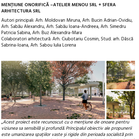
MENȚIUNE ONORIFICĂ –ATELIER MENOU SRL + SFERA
ARHITECTURA SRL
Autori principali: Arh. Moldovan Miruna, Arh. Bucin Adrian-Ovidiu,
Arh. Sabău Alexandru, Arh. Sabău Ioana-Andreea, Arh. Simedru
Patricia Sabina, Arh. Buz Alexandra-Mara
Colaboratori arhitectură: Arh. Ciubotariu Cosmin, Stud. arh. Dâscă
Sabrina-Ioana, Arh. Sabou Iulia Lorena
+6
„
Acest proiect este recunoscut cu o mențiune de onoare pentru
viziunea sa sensibilă și profundă. Principalul obiectiv ale propunerii
este umanizarea spațiilor vaste și rigide din perioada socialistă prin