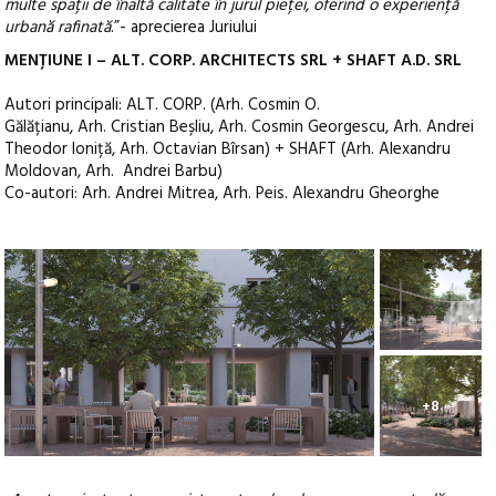
multe spații de înaltă calitate în jurul pieței, oferind o experiență
urbană rafinată
.”- aprecierea Juriului
MENȚIUNE I – ALT. CORP. ARCHITECTS SRL + SHAFT A.D. SRL
Autori principali: ALT. CORP. (Arh. Cosmin O.
Gălățianu, Arh. Cristian Beșliu, Arh. Cosmin Georgescu, Arh. Andrei
Theodor Ioniță, Arh. Octavian Bîrsan) + SHAFT (Arh. Alexandru
Moldovan, Arh. Andrei Barbu)
Co-autori: Arh. Andrei Mitrea, Arh. Peis. Alexandru Gheorghe
+8