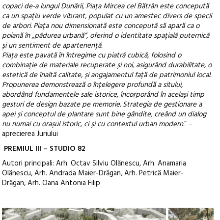
copaci de-a lungul Dunării, Piața Mircea cel Bătrân este concepută
ca un spațiu verde vibrant, populat cu un amestec divers de specii
de arbori. Piața nou dimensionată este concepută să apară ca o
poiană în „pădurea urbană”, oferind o identitate spațială puternică
și un sentiment de apartenență.
Piața este pavată în întregime cu piatră cubică, folosind o
combinație de materiale recuperate și noi, asigurând durabilitate, o
estetică de înaltă calitate, și angajamentul față de patrimoniul local.
Propunerea demonstrează o înțelegere profundă a sitului,
abordând fundamentele sale istorice, încorporând în același timp
gesturi de design bazate pe memorie. Strategia de gestionare a
apei și conceptul de plantare sunt bine gândite, creând un dialog
nu numai cu orașul istoric, ci și cu contextul urban modern.
” –
aprecierea Juriului
PREMIUL III – STUDIO 82
Autori principali: Arh. Octav Silviu Olănescu, Arh. Anamaria
Olănescu, Arh. Andrada Maier-Drăgan, Arh. Petrică Maier-
Drăgan, Arh. Oana Antonia Filip