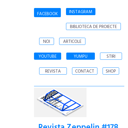
INSTAGRAM
FACEBOOK
BIBLIOTECA DE PROIECTE
NOI
ARTICOLE
YOUTUBE
YUMPU
STIRI
REVISTA
CONTACT
SHOP
Revista Zeppelin #178