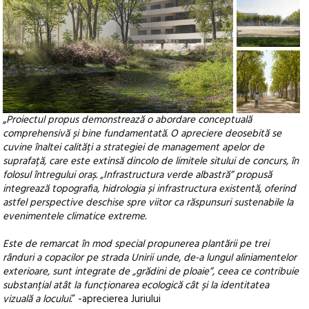
+7
„
Proiectul propus demonstrează o abordare conceptuală
comprehensivă și bine fundamentată. O apreciere deosebită se
cuvine înaltei calități a strategiei de management apelor de
suprafață, care este extinsă dincolo de limitele sitului de concurs, în
folosul întregului oraș. „Infrastructura verde albastră” propusă
integrează topografia, hidrologia și infrastructura existentă, oferind
astfel perspective deschise spre viitor ca răspunsuri sustenabile la
evenimentele climatice extreme.
Este de remarcat în mod special propunerea plantării pe trei
rânduri a copacilor pe strada Unirii unde, de-a lungul aliniamentelor
exterioare, sunt integrate de „grădini de ploaie”, ceea ce contribuie
substanțial atât la funcționarea ecologică cât și la identitatea
vizuală a locului.
” -aprecierea Juriului