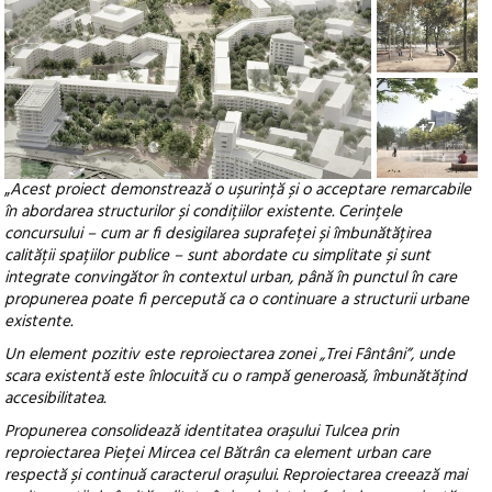
+7
„
Acest proiect demonstrează o ușurință și o acceptare remarcabile
în abordarea structurilor și condițiilor existente. Cerințele
concursului – cum ar fi desigilarea suprafeței și îmbunătățirea
calității spațiilor publice – sunt abordate cu simplitate și sunt
integrate convingător în contextul urban, până în punctul în care
propunerea poate fi percepută ca o continuare a structurii urbane
existente.
Un element pozitiv este reproiectarea zonei „Trei Fântâni”, unde
scara existentă este înlocuită cu o rampă generoasă, îmbunătățind
accesibilitatea.
Propunerea consolidează identitatea orașului Tulcea prin
reproiectarea Pieței Mircea cel Bătrân ca element urban care
respectă și continuă caracterul orașului. Reproiectarea creează mai