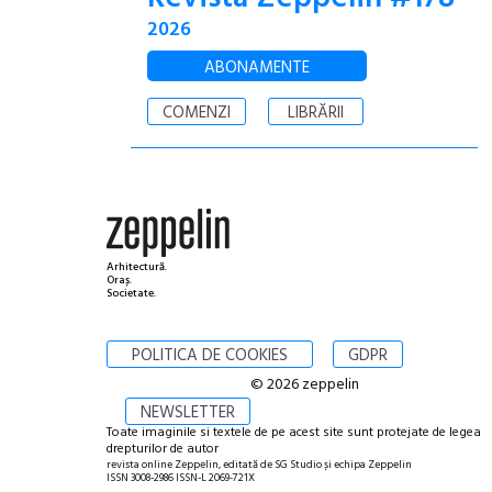
2026
ABONAMENTE
COMENZI
LIBRĂRII
Arhitectură.
Oraș.
Societate.
POLITICA DE COOKIES
GDPR
© 2026 zeppelin
NEWSLETTER
Toate imaginile si textele de pe acest site sunt protejate de legea
drepturilor de autor
revista online Zeppelin, editată de SG Studio și echipa Zeppelin
ISSN 3008-2986 ISSN-L 2069-721X