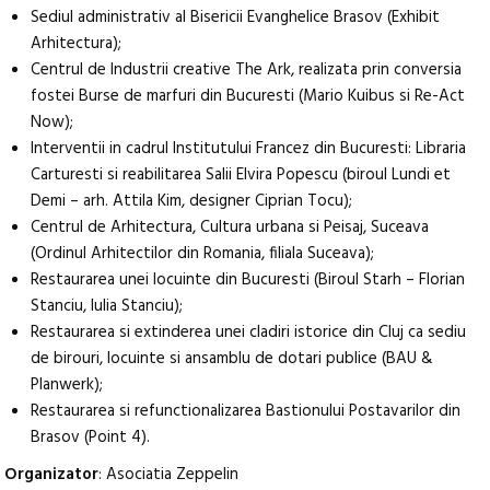
Sediul administrativ al Bisericii Evanghelice Brasov (Exhibit
Arhitectura);
Centrul de Industrii creative The Ark, realizata prin conversia
fostei Burse de marfuri din Bucuresti (Mario Kuibus si Re-Act
Now);
Interventii in cadrul Institutului Francez din Bucuresti: Libraria
Carturesti si reabilitarea Salii Elvira Popescu (biroul Lundi et
Demi – arh. Attila Kim, designer Ciprian Tocu);
Centrul de Arhitectura, Cultura urbana si Peisaj, Suceava
(Ordinul Arhitectilor din Romania, filiala Suceava);
Restaurarea unei locuinte din Bucuresti (Biroul Starh – Florian
Stanciu, Iulia Stanciu);
Restaurarea si extinderea unei cladiri istorice din Cluj ca sediu
de birouri, locuinte si ansamblu de dotari publice (BAU &
Planwerk);
Restaurarea si refunctionalizarea Bastionului Postavarilor din
Brasov (Point 4).
Organizator
: Asociatia Zeppelin