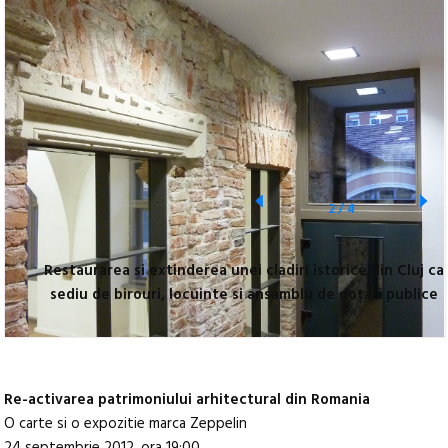
2
/
4
Restaurarea si extinderea unei cladiri istorice din Cluj ca
sediu de birouri, locuinte si ansamblu de dotari publice
Re-activarea patrimoniului arhitectural din Romania
O carte si o expozitie marca Zeppelin