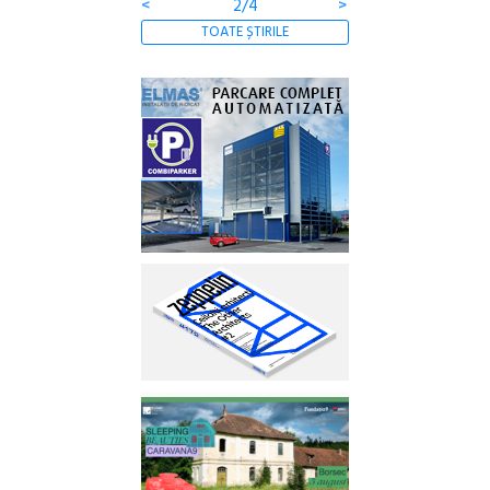
<
2/4
>
TOATE ȘTIRILE