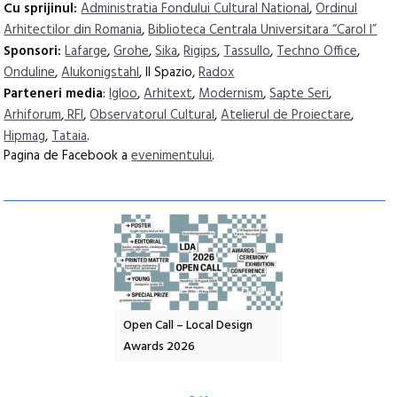
Cu sprijinul:
Administratia Fondului Cultural National
,
Ordinul
Arhitectilor din Romania
,
Biblioteca Centrala Universitara “Carol I”
Sponsori:
Lafarge
,
Grohe
,
Sika
,
Rigips
,
Tassullo
,
Techno Office
,
Onduline
,
Alukonigstahl
, Il Spazio,
Radox
Parteneri media
:
Igloo
,
Arhitext
,
Modernism
,
Sapte Seri
,
Arhiforum
,
RFI
,
Observatorul Cultural
,
Atelierul de Proiectare
,
Hipmag
,
Tataia
.
Pagina de Facebook a
evenimentului
.
nd: POELANDA – parc
Open Call – Local Design
Anuala de artă urba
e și co-creație
Awards 2026
Artown NOW #5:
Gramatica libertății