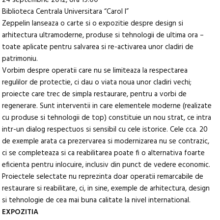
24 septembrie 2012, ora 19:00
Biblioteca Centrala Universitara “Carol I”
Zeppelin lanseaza o carte si o expozitie despre design si
arhitectura ultramoderne, produse si tehnologii de ultima ora –
toate aplicate pentru salvarea si re-activarea unor cladiri de
patrimoniu.
Vorbim despre operatii care nu se limiteaza la respectarea
regulilor de protectie, ci dau o viata noua unor cladiri vechi;
proiecte care trec de simpla restaurare, pentru a vorbi de
regenerare. Sunt interventii in care elementele moderne (realizate
cu produse si tehnologii de top) constituie un nou strat, ce intra
intr-un dialog respectuos si sensibil cu cele istorice. Cele cca. 20
de exemple arata ca prezervarea si modernizarea nu se contrazic,
ci se completeaza si ca reabilitarea poate fi o alternativa foarte
eficienta pentru inlocuire, inclusiv din punct de vedere economic.
Proiectele selectate nu reprezinta doar operatii remarcabile de
restaurare si reabilitare, ci, in sine, exemple de arhitectura, design
si tehnologie de cea mai buna calitate la nivel international.
EXPOZITIA