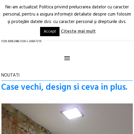
Ne-am actualizat Politica privind prelucrarea datelor cu caracter
Deschide
RO
EN
personal, pentru a asigura informaţii detaliate despre cum folosim
şi protejăm datele dvs. cu caracter personal şi drepturile dvs.
Arhitectură.
Oraș.
Societate.
Citeste mai mult
Accept
revistă online
ISSN 3008-2986 ISSN-L 2069-721X
≡
NOUTATI
Case vechi, design si ceva in plus.