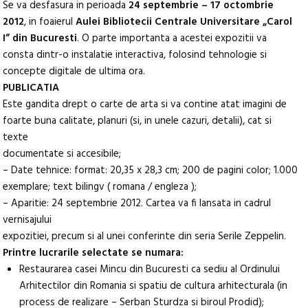
Se va desfasura in perioada
24 septembrie – 17 octombrie
2012
, in foaierul
Aulei Bibliotecii Centrale Universitare „Carol
I” din Bucuresti
. O parte importanta a acestei expozitii va
consta dintr-o instalatie interactiva, folosind tehnologie si
concepte digitale de ultima ora.
PUBLICATIA
Este gandita drept o carte de arta si va contine atat imagini de
foarte buna calitate, planuri (si, in unele cazuri, detalii), cat si
texte
documentate si accesibile;
– Date tehnice: format: 20,35 x 28,3 cm; 200 de pagini color; 1.000
exemplare; text bilingv ( romana / engleza );
– Aparitie: 24 septembrie 2012. Cartea va fi lansata in cadrul
vernisajului
expozitiei, precum si al unei conferinte din seria Serile Zeppelin.
Printre lucrarile selectate se numara:
Restaurarea casei Mincu din Bucuresti ca sediu al Ordinului
Arhitectilor din Romania si spatiu de cultura arhitecturala (in
process de realizare – Serban Sturdza si biroul Prodid);