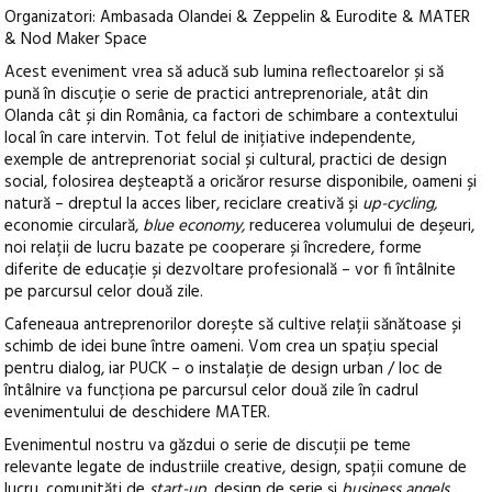
Organizatori: Ambasada Olandei & Zeppelin & Eurodite & MATER
& Nod Maker Space
Acest eveniment vrea să aducă sub lumina reflectoarelor și să
pună în discuție o serie de practici antreprenoriale, atât din
Olanda cât și din România, ca factori de schimbare a contextului
local în care intervin. Tot felul de inițiative independente,
exemple de antreprenoriat social și cultural, practici de design
social, folosirea deșteaptă a oricăror resurse disponibile, oameni și
natură – dreptul la acces liber, reciclare creativă și
up-cycling,
economie circulară,
blue economy,
reducerea volumului de deșeuri,
noi relații de lucru bazate pe cooperare și încredere, forme
diferite de educație și dezvoltare profesională – vor fi întâlnite
pe parcursul celor două zile.
Cafeneaua antreprenorilor dorește să cultive relații sănătoase și
schimb de idei bune între oameni. Vom crea un spațiu special
pentru dialog, iar PUCK – o instalație de design urban / loc de
întâlnire va funcționa pe parcursul celor două zile în cadrul
evenimentului de deschidere MATER.
Evenimentul nostru va găzdui o serie de discuții pe teme
relevante legate de industriile creative, design, spații comune de
lucru, comunități de
start-up
, design de serie și
business angels
,