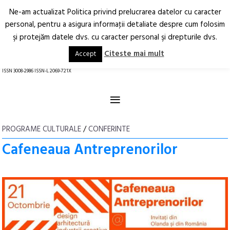
Ne-am actualizat Politica privind prelucrarea datelor cu caracter
Deschide
RO
EN
personal, pentru a asigura informaţii detaliate despre cum folosim
şi protejăm datele dvs. cu caracter personal şi drepturile dvs.
Arhitectură.
Oraș.
Societate.
Citeste mai mult
Accept
revistă online
ISSN 3008-2986 ISSN-L 2069-721X
≡
PROGRAME CULTURALE
/
CONFERINTE
Cafeneaua Antreprenorilor