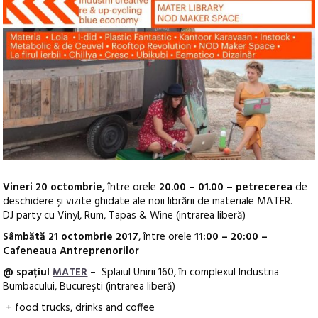
Vineri 20 octombrie,
între orele
20.00 – 01.00 – petrecerea
de
deschidere și vizite ghidate ale noii librării de materiale MATER.
DJ party cu Vinyl, Rum, Tapas & Wine (intrarea liberă)
Sâmbătă 21 octombrie 2017
, între orele
11:00 – 20:00 –
Cafeneaua Antreprenorilor
@ spațiul
MATER
– Splaiul Unirii 160, în complexul Industria
Bumbacului, București (intrarea liberă)
+ food trucks, drinks and coffee