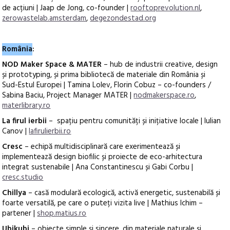
de acțiuni | Jaap de Jong, co-founder |
rooftoprevolution.nl
,
zerowastelab.amsterdam
,
degezondestad.org
România
:
NOD Maker Space & MATER
– hub de industrii creative, design
și prototyping, și prima bibliotecă de materiale din România și
Sud-Estul Europei | Tamina Lolev, Florin Cobuz – co-founders /
Sabina Baciu, Project Manager MATER |
nodmakerspace.ro
,
materlibrary.ro
La firul ierbii
– spațiu pentru comunități și inițiative locale | Iulian
Canov |
lafirulierbii.ro
Cresc
– echipă multidisciplinară care exerimentează și
implementează design biofilic și proiecte de eco-arhitectura
integrat sustenabile | Ana Constantinescu și Gabi Corbu |
cresc.studio
Chillya
– casă modulară ecologică, activă energetic, sustenabilă și
foarte versatilă, pe care o puteți vizita live | Mathius Ichim –
partener |
shop.matius.ro
Ubikubi
– obiecte simple și sincere, din materiale naturale și