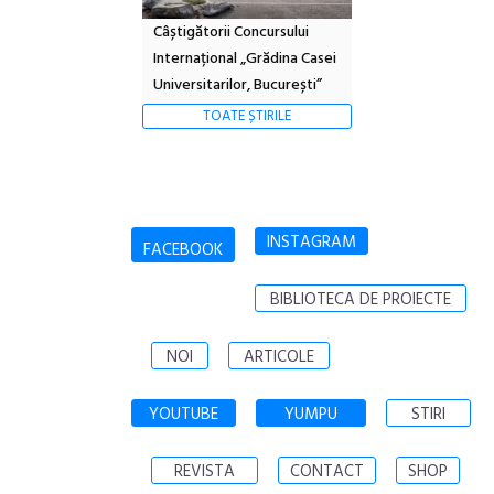
Câștigătorii Concursului
Internațional „Grădina Casei
Universitarilor, București”
TOATE ȘTIRILE
INSTAGRAM
FACEBOOK
BIBLIOTECA DE PROIECTE
NOI
ARTICOLE
YOUTUBE
YUMPU
STIRI
REVISTA
CONTACT
SHOP