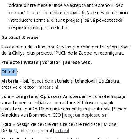
oricare dintre mesele unde vă așteptă antreprenorii, deci
discuții 1:1 cu fiecare dintre cei invitați. Nu e nevoie de nicio
introducere formală, ei sunt pregătiți să vă povestească
despre lucrurile pe care le fac.
De văzut & wow:
Rulota birou de la Kantoor Karvaan și o chilie pentru sfinți urbani
de la Chillya, plus proiectul PUCK de la Zeppelin, reconfigurat.
Proiecte invitate | vorbitori | adrese web:
Olanda
:
Materia
– bibliotecă de materiale și tehnologii | Els Zijlstra,
creative director |
materia.nl
Lola –
Leegstand Oplossers Amsterdam
– Lola oferă spații
vacante pentru inițiative comunitare. Ei folosesc spațiile
tranzitoriu, punând împreună comunități multiculturale | Simon
Arnoldus van Dommelen, CEO |
leegstandoplossers.nl
I-did –
design de textile din alte textile reciclate | Michiel
Dekkers, director general |
i-did.nl