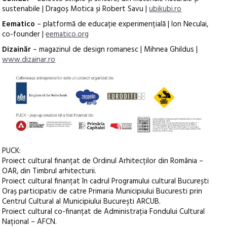
sustenabile | Dragoș Motica și Robert Savu |
ubikubi.ro
Eematico
– platformă de educație experimențială | Ion Neculai,
co-founder |
eematico.org
Dizainăr
– magazinul de design romanesc | Mihnea Ghildus |
www.dizainar.ro
PUCK:
Proiect cultural finanțat de Ordinul Arhitecților din România –
OAR, din Timbrul arhitecturii.
Proiect cultural finanțat în cadrul Programului cultural București
Oraș participativ de catre Primaria Municipiului Bucuresti prin
Centrul Cultural al Municipiului Bucureşti ARCUB.
Proiect cultural co-finanțat de Administrația Fondului Cultural
Național – AFCN.