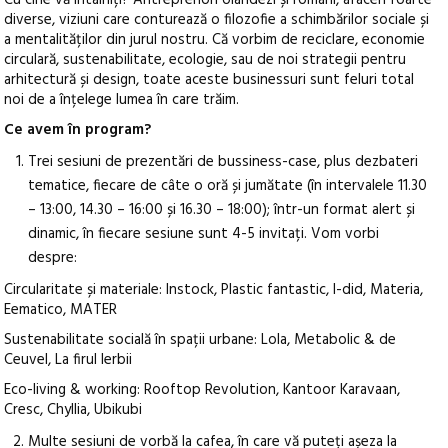
Cu cine vă întâlniți? Antreprenori olandezi și români, afaceri foarte
diverse, viziuni care conturează o filozofie a schimbărilor sociale și
a mentalităților din jurul nostru. Că vorbim de reciclare, economie
circulară, sustenabilitate, ecologie, sau de noi strategii pentru
arhitectură și design, toate aceste businessuri sunt feluri total
noi de a înțelege lumea în care trăim.
Ce avem în program?
Trei sesiuni de prezentări de bussiness-case, plus dezbateri
tematice, fiecare de câte o oră și jumătate (în intervalele 11.30
– 13:00, 14.30 – 16:00 și 16.30 – 18:00); într-un format alert și
dinamic, în fiecare sesiune sunt 4-5 invitați. Vom vorbi
despre:
Circularitate și materiale: Instock, Plastic fantastic, I-did, Materia,
Eematico, MATER
Sustenabilitate socială în spații urbane: Lola, Metabolic & de
Ceuvel, La firul Ierbii
Eco-living & working: Rooftop Revolution, Kantoor Karavaan,
Cresc, Chyllia, Ubikubi
Multe sesiuni de vorbă la cafea, în care vă puteți așeza la