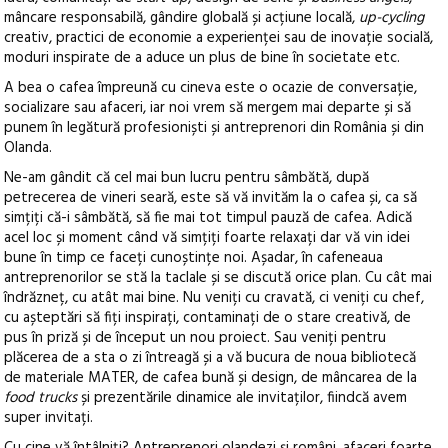
mâncare responsabilă, gândire globală și acțiune locală,
up-cycling
creativ, practici de economie a experienței sau de inovație socială,
moduri inspirate de a aduce un plus de bine în societate etc.
A bea o cafea împreună cu cineva este o ocazie de conversație,
socializare sau afaceri, iar noi vrem să mergem mai departe și să
punem în legătură profesioniști și antreprenori din România și din
Olanda.
Ne-am gândit că cel mai bun lucru pentru sâmbătă, după
petrecerea de vineri seară, este să vă invităm la o cafea și, ca să
simțiți că-i sâmbătă, să fie mai tot timpul pauză de cafea. Adică
acel loc și moment când vă simțiți foarte relaxați dar vă vin idei
bune în timp ce faceți cunoștințe noi. Așadar, în cafeneaua
antreprenorilor se stă la taclale și se discută orice plan. Cu cât mai
îndrăzneț, cu atât mai bine. Nu veniți cu cravată, ci veniți cu chef,
cu așteptări să fiți inspirați, contaminați de o stare creativă, de
pus în priză și de început un nou proiect. Sau veniți pentru
plăcerea de a sta o zi întreagă și a vă bucura de noua bibliotecă
de materiale MATER, de cafea bună și design, de mâncarea de la
food trucks
și prezentările dinamice ale invitaților, fiindcă avem
super invitați.