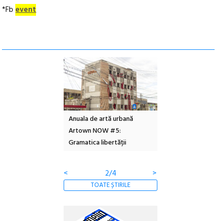
*Fb
event
l – Local Design
Anuala de artă urbană
Festivalul Cinemas
 2026
Artown NOW #5:
revine la Eforie Sud 
Gramatica libertății
ediție
<
2/4
>
TOATE ȘTIRILE