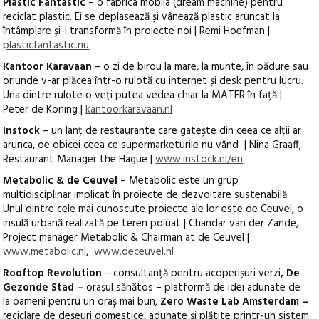
Plastic Fantastic
– o fabrica mobila (dream machine) pentru
reciclat plastic. Ei se deplasează și vânează plastic aruncat la
întâmplare și-l transformă în proiecte noi | Remi Hoefman |
plasticfantastic.nu
Kantoor Karavaan
– o zi de birou la mare, la munte, în pădure sau
oriunde v-ar plăcea într-o rulotă cu internet și desk pentru lucru.
Una dintre rulote o veți putea vedea chiar la MATER în față |
Peter de Koning |
kantoorkaravaan.nl
Instock
– un lanț de restaurante care gatește din ceea ce alții ar
arunca, de obicei ceea ce supermarketurile nu vând | Nina Graaff,
Restaurant Manager the Hague |
www.instock.nl/en
Metabolic & de Ceuvel
– Metabolic este un grup
multidisciplinar implicat în proiecte de dezvoltare sustenabilă.
Unul dintre cele mai cunoscute proiecte ale lor este de Ceuvel, o
insulă urbană realizată pe teren poluat | Chandar van der Zande,
Project manager Metabolic & Chairman at de Ceuvel |
www.metabolic.nl
,
www.deceuvel.nl
Rooftop Revolution
– consultanță pentru acoperișuri verzi
, De
Gezonde Stad –
orașul sănătos – platformă de idei adunate de
la oameni pentru un oraș mai bun,
Zero Waste Lab Amsterdam –
reciclare de deșeuri domestice, adunate și plătite printr-un sistem