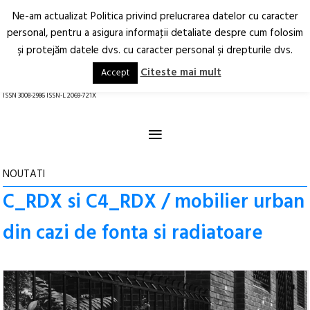
Ne-am actualizat Politica privind prelucrarea datelor cu caracter
Deschide
RO
EN
personal, pentru a asigura informaţii detaliate despre cum folosim
şi protejăm datele dvs. cu caracter personal şi drepturile dvs.
Arhitectură.
Oraș.
Societate.
Citeste mai mult
Accept
revistă online
ISSN 3008-2986 ISSN-L 2069-721X
≡
NOUTATI
C_RDX si C4_RDX / mobilier urban
din cazi de fonta si radiatoare