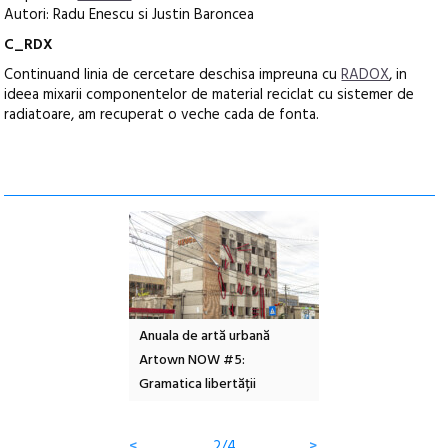
Autori: Radu Enescu si Justin Baroncea
C_RDX
Continuand linia de cercetare deschisa impreuna cu
RADOX
, in
ideea mixarii componentelor de material reciclat cu sistemer de
radiatoare, am recuperat o veche cada de fonta.
l – Local Design
Anuala de artă urbană
Festivalul Cinemas
 2026
Artown NOW #5:
revine la Eforie Sud 
Gramatica libertății
ediție
<
2/4
>