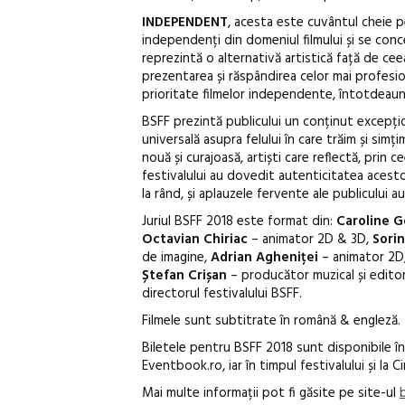
INDEPENDENT
, acesta este cuvântul cheie p
independenți din domeniul filmului și se conc
reprezintă o alternativă artistică față de ce
prezentarea și răspândirea celor mai profesio
prioritate filmelor independente, întotdeaun
BSFF prezintă publicului un conținut excepțio
universală asupra felului în care trăim și simți
nouă și curajoasă, artiști care reflectă, prin 
festivalului au dovedit autenticitatea acestor 
la rând, și aplauzele fervente ale publicului 
Juriul BSFF 2018 este format din:
Caroline 
Octavian Chiriac
– animator 2D & 3D,
Sorin
de imagine,
Adrian Agheniței
– animator 2D
Ștefan Crișan
– producător muzical și editor
directorul festivalului BSFF.
Filmele sunt subtitrate în română & engleză.
Biletele pentru BSFF 2018 sunt disponibile în
Eventbook.ro, iar în timpul festivalului și la C
Mai multe informații pot fi găsite pe site-ul