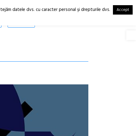
otejăm datele dvs. cu caracter personal şi drepturile dvs.
Accept
RO
EN
SHOP
Deschide