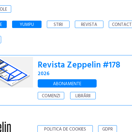
OLE
E
YUMPU
STIRI
REVISTA
CONTACT
Revista Zeppelin #178
2026
ABONAMENTE
COMENZI
LIBRĂRII
POLITICA DE COOKIES
GDPR