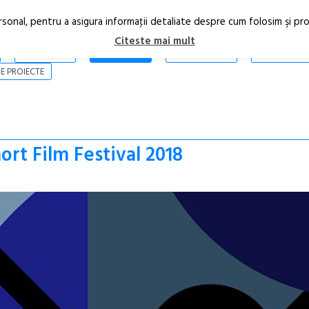
rsonal, pentru a asigura informaţii detaliate despre cum folosim şi pr
Citeste mai mult
ARTICOLE
STIRI
REVISTA PRINT
CONTACT
E PROIECTE
rt Film Festival 2018