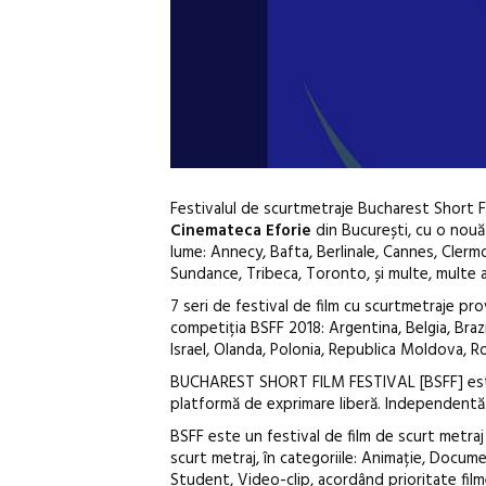
Festivalul de scurtmetraje Bucharest Short Fi
Cinemateca Eforie
din București, cu o nouă 
lume: Annecy, Bafta, Berlinale, Cannes, Cler
Sundance, Tribeca, Toronto, și multe, multe a
7 seri de festival de film cu scurtmetraje pro
competiția BSFF 2018: Argentina, Belgia, Brazili
Israel, Olanda, Polonia, Republica Moldova, Ro
BUCHAREST SHORT FILM FESTIVAL [BSFF] este u
platformă de exprimare liberă. Independentă
BSFF este un festival de film de scurt metraj
scurt metraj, în categoriile: Animație, Docum
Student, Video-clip, acordând prioritate fi