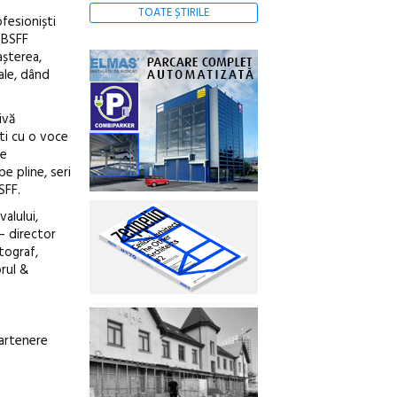
TOATE ȘTIRILE
fesioniști
 BSFF
așterea,
ale, dând
ivă
ști cu o voce
le
e pline, seri
SFF.
valului,
– director
tograf,
orul &
partenere