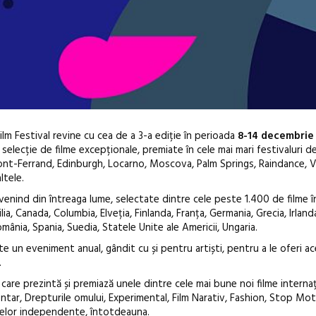
lm Festival revine cu cea de a 3-a ediție în perioada
8-14 decembrie 
selecție de filme excepționale, premiate în cele mai mari festivaluri de
mont-Ferrand, Edinburgh, Locarno, Moscova, Palm Springs, Raindance, V
ltele.
venind din întreaga lume, selectate dintre cele peste 1.400 de filme în
a, Canada, Columbia, Elveția, Finlanda, Franța, Germania, Grecia, Irlanda,
mânia, Spania, Suedia, Statele Unite ale Americii, Ungaria.
Festivalul C
n eveniment anual, gândit cu și pentru artiști, pentru a le oferi a
revine la Efo
.
ediție
 care prezintă și premiază unele dintre cele mai bune noi filme interna
entar, Drepturile omului, Experimental, Film Narativ, Fashion, Stop Mot
lmelor independente, întotdeauna.