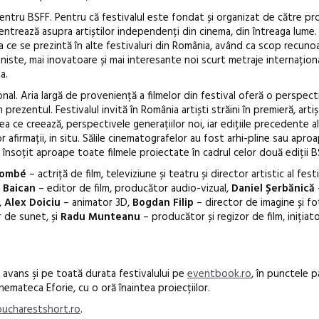
entru BSFF. Pentru că festivalul este fondat și organizat de către pro
entrează asupra artiștilor independenți din cinema, din întreaga lume.
ea ce se prezintă în alte festivaluri din România, având ca scop recuno
niste, mai inovatoare și mai interesante noi scurt metraje internațion
a.
nal. Aria largă de proveniență a filmelor din festival oferă o perspect
m prezentul. Festivalul invită în România artiști străini în premieră, arti
ceea ce creează, perspectivele generațiilor noi, iar edițiile precedente a
afirmații, in situ. Sălile cinematografelor au fost arhi-pline sau aproap
au însoțit aproape toate filmele proiectate în cadrul celor două ediții B
Gombé
– actriță de film, televiziune și teatru și director artistic al festi
 Baican
– editor de film, producător audio-vizual,
Daniel Șerbănică
,
Alex Doiciu
– animator 3D,
Bogdan Filip
– director de imagine și fo
 de sunet, și
Radu Munteanu
– producător și regizor de film, inițiat
 avans şi pe toată durata festivalului pe
eventbook.ro
, în punctele 
inemateca Eforie, cu o oră înaintea proiecțiilor.
bucharestshort.ro
.