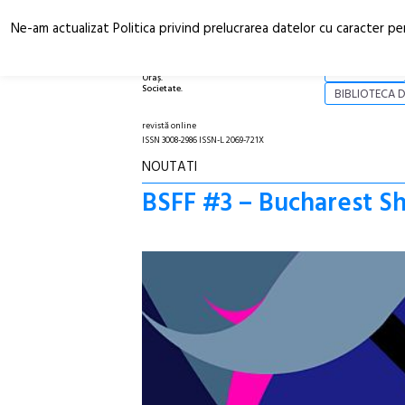
Ne-am actualizat Politica privind prelucrarea datelor cu caracter pe
Arhitectură.
NOI
Oraș.
Societate.
BIBLIOTECA D
revistă online
ISSN 3008-2986 ISSN-L 2069-721X
NOUTATI
BSFF #3 – Bucharest Sho