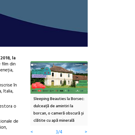
2018, la
 film din
eneția,
scrise în
 Italia,
inemascop
Sleeping Beauties la Borsec:
Festivalul Strada
cestora o
rie Sud cu a IX-a
dulceață de amintiri la
Armenească #10: concer
borcan, o cameră obscură și
ateliere și întâlniri în Gr
clătite cu apă minerală
Botanică
ționale de
ion,
<
3/4
>