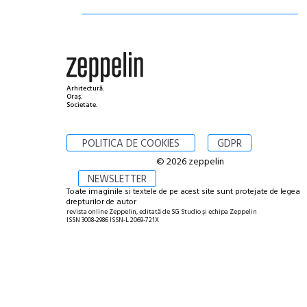
Arhitectură.
Oraș.
Societate.
POLITICA DE COOKIES
GDPR
© 2026 zeppelin
NEWSLETTER
Toate imaginile si textele de pe acest site sunt protejate de legea
drepturilor de autor
revista online Zeppelin, editată de SG Studio și echipa Zeppelin
ISSN 3008-2986 ISSN-L 2069-721X