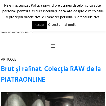
Ne-am actualizat Politica privind prelucrarea datelor cu caracter
Deschide
RO
EN
personal, pentru a asigura informaţii detaliate despre cum folosim
şi protejăm datele dvs. cu caracter personal şi drepturile dvs.
Arhitectură.
Oraș.
Societate.
Citeste mai mult
Accept
revistă online
ISSN 3008-2986 ISSN-L 2069-721X
≡
ARTICOLE
Brut şi rafinat. Colecţia RAW de la
PIATRAONLINE