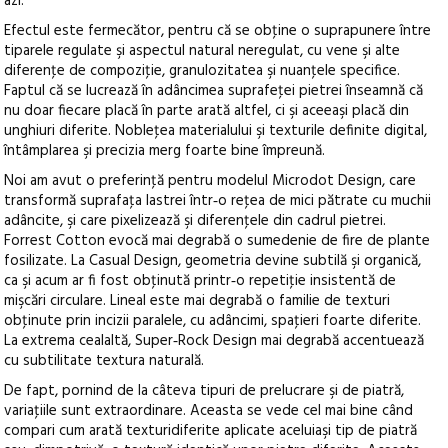
azi.
Efectul este fermecător, pentru că se obţine o suprapunere între
tiparele regulate şi aspectul natural neregulat, cu vene şi alte
diferenţe de compoziţie, granulozitatea şi nuanţele specifice.
Faptul că se lucrează în adâncimea suprafeţei pietrei înseamnă că
nu doar fiecare placă în parte arată altfel, ci şi aceeaşi placă din
unghiuri diferite. Nobleţea materialului şi texturile definite digital,
întâmplarea şi precizia merg foarte bine împreună.
Noi am avut o preferinţă pentru modelul Microdot Design, care
transformă suprafaţa lastrei într‑o reţea de mici pătrate cu muchii
adâncite, şi care pixelizează şi diferenţele din cadrul pietrei.
Forrest Cotton evocă mai degrabă o sumedenie de fire de plante
fosilizate. La Casual Design, geometria devine subtilă şi organică,
ca şi acum ar fi fost obţinută printr‑o repetiţie insistentă de
mişcări circulare. Lineal este mai degrabă o familie de texturi
obţinute prin incizii paralele, cu adâncimi, spaţieri foarte diferite.
La extrema cealaltă, Super‑Rock Design mai degrabă accentuează
cu subtilitate textura naturală.
De fapt, pornind de la câteva tipuri de prelucrare şi de piatră,
variaţiile sunt extraordinare. Aceasta se vede cel mai bine când
compari cum arată texturidiferite aplicate aceluiaşi tip de piatră