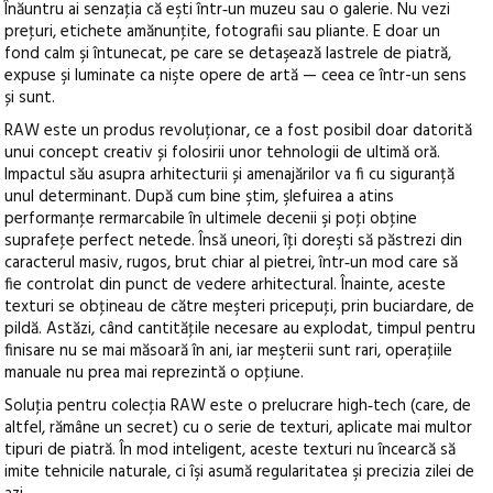
Înăuntru ai senzaţia că eşti într‑un muzeu sau o galerie. Nu vezi
preţuri, etichete amănunţite, fotografii sau pliante. E doar un
fond calm şi întunecat, pe care se detaşează lastrele de piatră,
expuse şi luminate ca nişte opere de artă — ceea ce într-un sens
și sunt.
RAW este un produs revoluționar, ce a fost posibil doar datorită
unui concept creativ și folosirii unor tehnologii de ultimă oră.
Impactul său asupra arhitecturii și amenajărilor va fi cu siguranță
unul determinant. După cum bine ştim, şlefuirea a atins
performanţe rermarcabile în ultimele decenii şi poţi obţine
suprafeţe perfect netede. Însă uneori, îţi doreşti să păstrezi din
caracterul masiv, rugos, brut chiar al pietrei, într‑un mod care să
fie controlat din punct de vedere arhitectural. Înainte, aceste
texturi se obţineau de către meşteri pricepuţi, prin buciardare, de
pildă. Astăzi, când cantităţile necesare au explodat, timpul pentru
finisare nu se mai măsoară în ani, iar meşterii sunt rari, operaţiile
manuale nu prea mai reprezintă o opţiune.
Soluţia pentru colecţia RAW este o prelucrare high‑tech (care, de
altfel, rămâne un secret) cu o serie de texturi, aplicate mai multor
tipuri de piatră. În mod inteligent, aceste texturi nu încearcă să
imite tehnicile naturale, ci îşi asumă regularitatea şi precizia zilei de