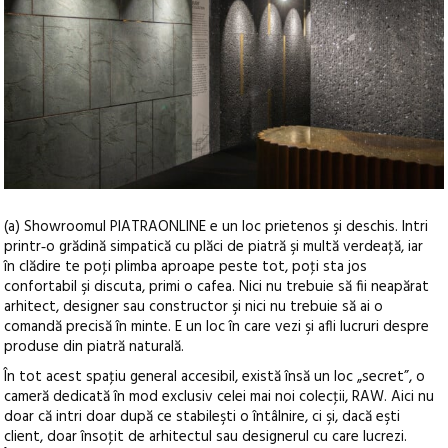
(a) Showroomul PIATRAONLINE e un loc prietenos şi deschis. Intri
printr‑o grădină simpatică cu plăci de piatră şi multă verdeaţă, iar
în clădire te poţi plimba aproape peste tot, poţi sta jos
confortabil şi discuta, primi o cafea.
Nici nu trebuie să fii neapărat
arhitect, designer sau constructor şi nici nu trebuie să ai o
comandă precisă în minte. E un loc în care vezi şi afli lucruri despre
produse din piatră naturală.
În tot acest spaţiu general accesibil, există însă un loc „secret”, o
cameră dedicată în mod exclusiv celei mai noi colecţii, RAW. Aici nu
doar că intri doar după ce stabileşti o întâlnire, ci şi, dacă eşti
client, doar însoţit de arhitectul sau designerul cu care lucrezi.