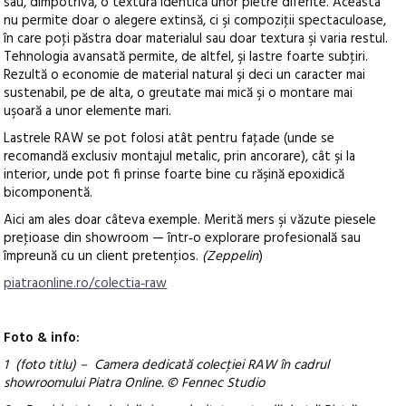
sau, dimpotrivă, o textură identică unor pietre diferite. Aceasta
nu permite doar o alegere extinsă, ci şi compoziţii spectaculoase,
în care poţi păstra doar materialul sau doar textura şi varia restul.
Tehnologia avansată permite, de altfel, şi lastre foarte subţiri.
Rezultă o economie de material natural şi deci un caracter mai
sustenabil, pe de alta, o greutate mai mică şi o montare mai
uşoară a unor elemente mari.
Lastrele RAW se pot folosi atât pentru faţade (unde se
recomandă exclusiv montajul metalic, prin ancorare), cât şi la
interior, unde pot fi prinse foarte bine cu răşină epoxidică
bicomponentă.
Aici am ales doar câteva exemple. Merită mers şi văzute piesele
preţioase din showroom — într‑o explorare profesională sau
împreună cu un client pretenţios.
(Zeppelin
)
piatraonline.ro/colectia‑raw
Foto & info:
1 (foto titlu) – Camera dedicată colecţiei RAW în cadrul
showroomului Piatra Online. © Fennec Studio