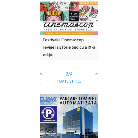
e artă urbană
Festivalul Cinemascop
Sleeping Beauties l
 NOW #5:
revine la Eforie Sud cu a IX-a
dulceață de amintiri
a libertății
ediție
borcan, o cameră ob
clătite cu apă miner
<
2/4
>
TOATE ȘTIRILE