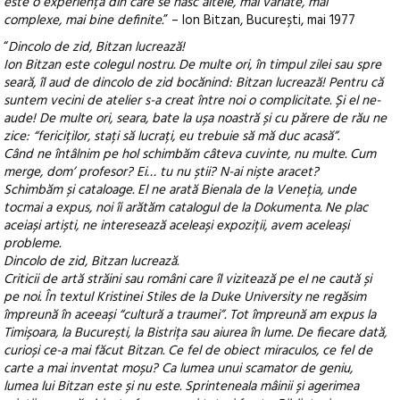
este o experiența din care se nasc altele, mai variate, mai
complexe, mai bine definite.
” – Ion Bitzan, București, mai 1977
“
Dincolo de zid, Bitzan lucrează!
Ion Bitzan este colegul nostru. De multe ori, în timpul zilei sau spre
seară, îl aud de dincolo de zid bocănind: Bitzan lucrează! Pentru că
suntem vecini de atelier s-a creat între noi o complicitate. Și el ne-
aude! De multe ori, seara, bate la ușa noastră și cu părere de rău ne
zice: “fericiților, stați să lucrați, eu trebuie să mă duc acasă”.
Când ne întâlnim pe hol schimbăm câteva cuvinte, nu multe. Cum
merge, dom’ profesor? Ei… tu nu știi? N-ai niște aracet?
Schimbăm și cataloage. El ne arată Bienala de la Veneția, unde
tocmai a expus, noi îi arătăm catalogul de la Dokumenta. Ne plac
aceiași artiști, ne interesează aceleași expoziții, avem aceleași
probleme.
Dincolo de zid, Bitzan lucrează.
Criticii de artă străini sau români care îl vizitează pe el ne caută și
pe noi. În textul Kristinei Stiles de la Duke University ne regăsim
împreună în aceeași “cultură a traumei”. Tot împreună am expus la
Timișoara, la București, la Bistrița sau aiurea în lume. De fiecare dată,
curioși ce-a mai făcut Bitzan. Ce fel de obiect miraculos, ce fel de
carte a mai inventat moșu? Ca lumea unui scamator de geniu,
lumea lui Bitzan este și nu este. Sprinteneala mâinii și agerimea