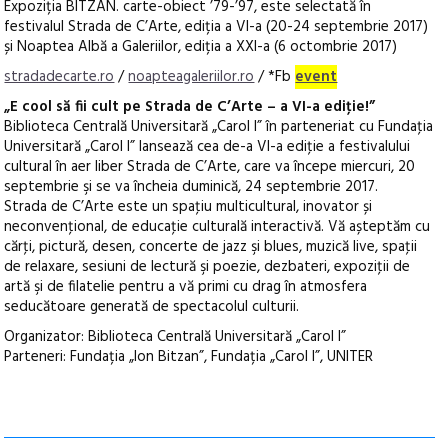
Expoziția BITZAN. carte-obiect ’79-’97, este selectată în
festivalul Strada de C’Arte, ediția a VI-a (20-24 septembrie 2017)
și Noaptea Albă a Galeriilor, ediția a XXI-a (6 octombrie 2017)
stradadecarte.ro
/
noapteagaleriilor.ro
/ *Fb
event
„E cool să fii cult pe Strada de C’Arte – a VI-a ediţie!”
Biblioteca Centrală Universitară „Carol I” în parteneriat cu Fundaţia
Universitară „Carol I” lansează cea de-a VI-a ediţie a festivalului
cultural în aer liber Strada de C’Arte, care va începe miercuri, 20
septembrie şi se va încheia duminică, 24 septembrie 2017.
Strada de C’Arte este un spaţiu multicultural, inovator și
neconvenţional, de educaţie culturală interactivă. Vă așteptăm cu
cărţi, pictură, desen, concerte de jazz şi blues, muzică live, spaţii
de relaxare, sesiuni de lectură şi poezie, dezbateri, expoziţii de
artă şi de filatelie pentru a vă primi cu drag în atmosfera
seducătoare generată de spectacolul culturii.
Organizator: Biblioteca Centrală Universitară „Carol I”
Parteneri: Fundația „Ion Bitzan”, Fundația „Carol I”, UNITER