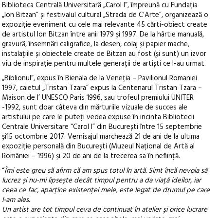
Biblioteca Centrală Universitară „Carol I”, împreună cu Fundația
„Ion Bitzan” și festivalul cultural „Strada de C’Arte”, organizează o
expoziție eveniment cu cele mai relevante 45 cărti-obiect create
de artistul Ion Bitzan între anii 1979 și 1997. De la hârtie manuală,
gravură, însemnări caligrafice, la desen, colaj și papier mache,
instalațiile și obiectele create de Bitzan au fost (și sunt) un izvor
viu de inspirație pentru multele generații de artiști ce l-au urmat.
„Biblionul”, expus în Bienala de la Veneția – Pavilionul Romaniei
1997, caietul „Tristan Tzara” expus la Centenarul Tristan Tzara –
Maison de l’ UNESCO Paris 1996, sau trofeul premiului UNITER
-1992, sunt doar câteva din mărturiile vizuale de succes ale
artistului pe care le puteți vedea expuse în incinta Bibliotecii
Centrale Universitare “Carol I” din București între 15 septembrie
și15 octombrie 2017. Vernisajul marchează 21 de ani de la ultima
expoziție personală din București (Muzeul Național de Artă al
României – 1996) și 20 de ani de la trecerea sa în neființă.
“
Îmi este greu să afirm că am spus totul în artă. Simt încă nevoia să
lucrez și nu-mi lipsește decât timpul pentru a da viață ideilor, iar
ceea ce fac, aparține existenței mele, este legat de drumul pe care
l-am ales.
Un artist are tot timpul ceva de continuat în atelier și orice lucrare