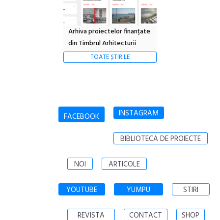
Arhiva proiectelor finanțate
din Timbrul Arhitecturii
TOATE ȘTIRILE
INSTAGRAM
FACEBOOK
BIBLIOTECA DE PROIECTE
NOI
ARTICOLE
YOUTUBE
YUMPU
STIRI
REVISTA
CONTACT
SHOP