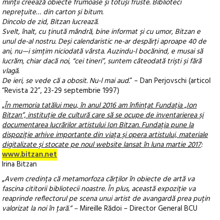
minții creează obiecte frumoase și totuși fruste. Biblioteci
neprețuite… din carton și bitum.
Dincolo de zid, Bitzan lucrează.
Svelt, înalt, cu ținută mândră, bine informat și cu umor, Bitzan e
unul de-al nostru. Deși calendaristic ne-ar despărți aproape 40 de
ani, nu—i simțim niciodată vârsta. Auzindu-l bocănind, e musai să
lucrăm, chiar dacă noi, “cei tineri”, suntem câteodată triști și fără
vlagă.
De ieri, se vede că a obosit. Nu-l mai aud.
” – Dan Perjovschi (articol
“Revista 22”, 23-29 septembrie 1997)
„
În memoria tatălui meu, în anul 2016 am înființat Fundația „Ion
Bitzan”, instituție de cultură care să se ocupe de inventarierea și
documentarea lucrărilor artistului Ion Bitzan. Fundația pune la
dispoziție arhive importante din viața și opera artistului, materiale
digitalizate și stocate pe noul website lansat în luna martie 2017
:
www.bitzan.net
Irina Bitzan
„
Avem credința că metamorfoza cărților în obiecte de artă va
fascina cititorii bibliotecii noastre. În plus, această expoziție va
reaprinde reflectorul pe scena unui artist de avangardă prea puțin
valorizat la noi în țară.” –
Mireille Rădoi – Director General BCU