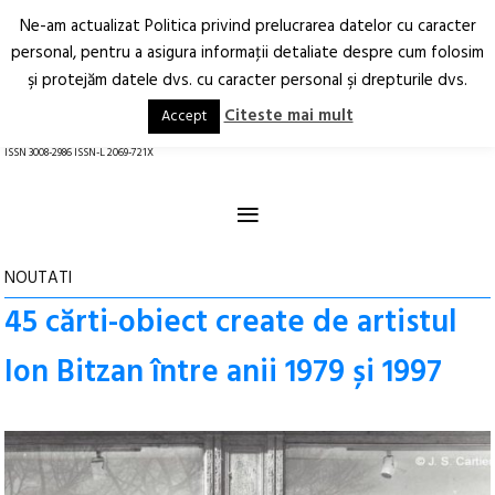
Ne-am actualizat Politica privind prelucrarea datelor cu caracter
Deschide
RO
EN
personal, pentru a asigura informaţii detaliate despre cum folosim
şi protejăm datele dvs. cu caracter personal şi drepturile dvs.
Arhitectură.
Oraș.
Societate.
Citeste mai mult
Accept
revistă online
ISSN 3008-2986 ISSN-L 2069-721X
≡
NOUTATI
45 cărti-obiect create de artistul
Ion Bitzan între anii 1979 și 1997