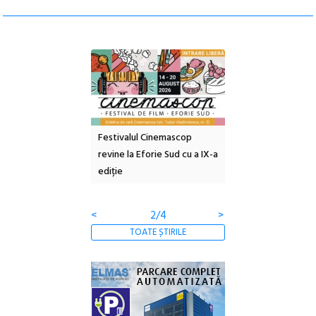
e artă urbană
Festivalul Cinemascop
Sleeping Beauties l
 NOW #5:
revine la Eforie Sud cu a IX-a
dulceață de amintiri
a libertății
ediție
borcan, o cameră ob
clătite cu apă miner
<
2/4
>
TOATE ȘTIRILE