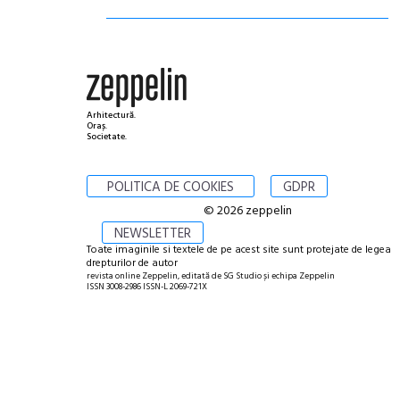
Arhitectură.
Oraș.
Societate.
POLITICA DE COOKIES
GDPR
© 2026 zeppelin
NEWSLETTER
Toate imaginile si textele de pe acest site sunt protejate de legea
drepturilor de autor
revista online Zeppelin, editată de SG Studio și echipa Zeppelin
ISSN 3008-2986 ISSN-L 2069-721X