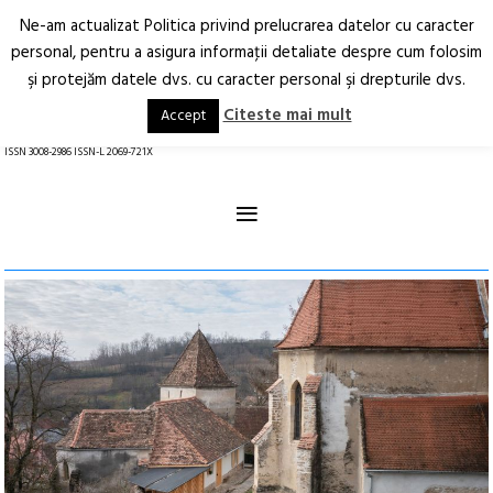
Ne-am actualizat Politica privind prelucrarea datelor cu caracter
Deschide
RO
EN
personal, pentru a asigura informaţii detaliate despre cum folosim
şi protejăm datele dvs. cu caracter personal şi drepturile dvs.
Arhitectură.
Oraș.
Societate.
Citeste mai mult
Accept
revistă online
ISSN 3008-2986 ISSN-L 2069-721X
≡