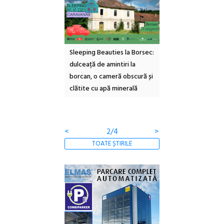
ul Cinemascop
Sleeping Beauties la Borsec:
Festivalul Strada
 Eforie Sud cu a IX-a
dulceață de amintiri la
Armenească #10: c
borcan, o cameră obscură și
ateliere și întâlniri 
clătite cu apă minerală
Botanică
<
2/4
>
TOATE ȘTIRILE