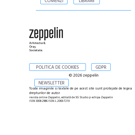
COMENZI
LIBRĂRII
Arhitectură.
Oraș.
Societate.
POLITICA DE COOKIES
GDPR
© 2026 zeppelin
NEWSLETTER
Toate imaginile si textele de pe acest site sunt protejate de legea
drepturilor de autor
revista online Zeppelin, editată de SG Studio și echipa Zeppelin
ISSN 3008-2986 ISSN-L 2069-721X