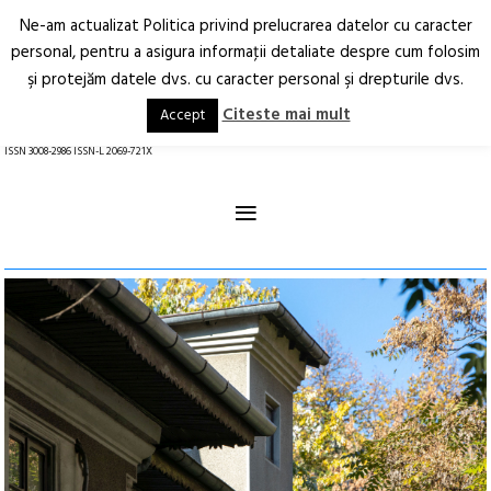
Ne-am actualizat Politica privind prelucrarea datelor cu caracter
Deschide
RO
EN
personal, pentru a asigura informaţii detaliate despre cum folosim
şi protejăm datele dvs. cu caracter personal şi drepturile dvs.
Arhitectură.
Oraș.
Societate.
Citeste mai mult
Accept
revistă online
ISSN 3008-2986 ISSN-L 2069-721X
≡