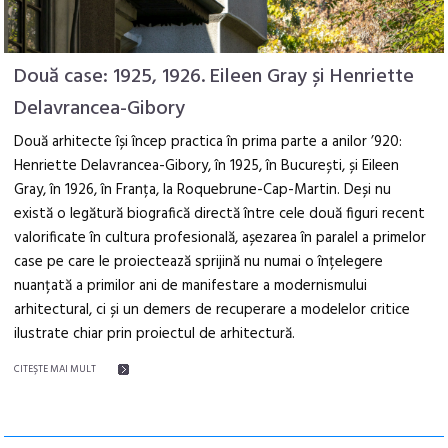
Două case: 1925, 1926. Eileen Gray și Henriette
Delavrancea-Gibory
Două arhitecte își încep practica în prima parte a anilor ’920:
Henriette Delavrancea-Gibory, în 1925, în București, și Eileen
Gray, în 1926, în Franța, la Roquebrune-Cap-Martin. Deși nu
există o legătură biografică directă între cele două figuri recent
valorificate în cultura profesională, așezarea în paralel a primelor
case pe care le proiectează sprijină nu numai o înțelegere
nuanțată a primilor ani de manifestare a modernismului
arhitectural, ci și un demers de recuperare a modelelor critice
ilustrate chiar prin proiectul de arhitectură.
CITEŞTE MAI MULT