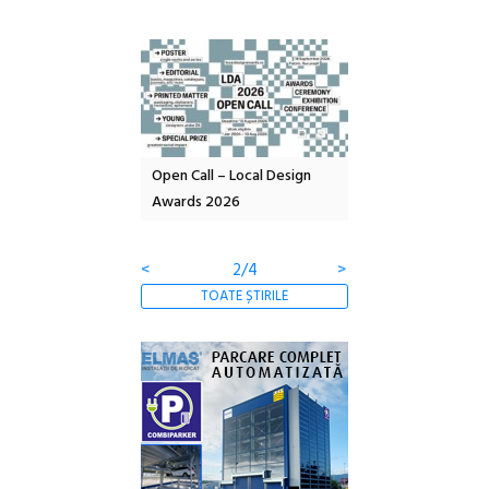
nd: POELANDA – parc
Open Call – Local Design
Anuala de artă urba
e și co-creație
Awards 2026
Artown NOW #5:
Gramatica libertății
<
2/4
>
TOATE ȘTIRILE