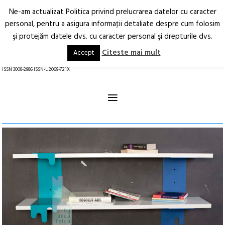
Ne-am actualizat Politica privind prelucrarea datelor cu caracter
Deschide
RO
EN
personal, pentru a asigura informaţii detaliate despre cum folosim
şi protejăm datele dvs. cu caracter personal şi drepturile dvs.
Arhitectură.
Oraș.
Societate.
Citeste mai mult
Accept
revistă online
ISSN 3008-2986 ISSN-L 2069-721X
≡