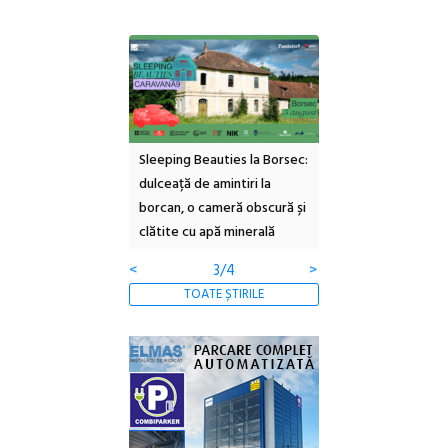
ul Cinemascop
Sleeping Beauties la Borsec:
Festivalul Strada
 Eforie Sud cu a IX-a
dulceață de amintiri la
Armenească #10: c
borcan, o cameră obscură și
ateliere și întâlniri 
clătite cu apă minerală
Botanică
<
3/4
>
TOATE ȘTIRILE