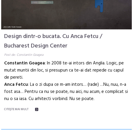
Design dintr-o bucata. Cu Anca Fetcu /
Bucharest Design Center
Post de: Constantin Goagea
Constantin Goagea
: In 2008 te-ai intors din Anglia. Logic, pe
mutat muntii din loc, si presupun ca te-ai dat repede cu capul
de pereti.
Anca Fetcu
: La o zi dupa ce m-am intors… (rade) …Nu, nuu, n-a
fost asa… Pentru ca nu se poate, nu aici, nu acum, e complicat si
nu o sa iasa. Cu arhitecti vorbind. Nu se poate.
CITEŞTE MAI MULT