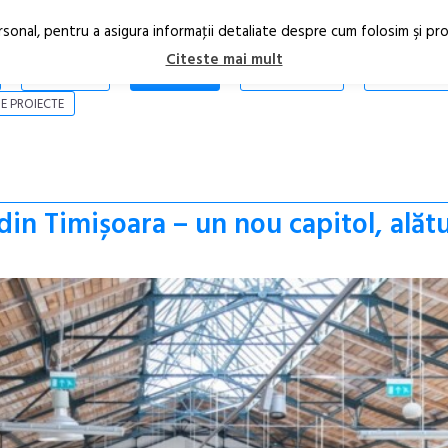
rsonal, pentru a asigura informaţii detaliate despre cum folosim şi pr
Citeste mai mult
ARTICOLE
STIRI
REVISTA PRINT
CONTACT
E PROIECTE
din Timișoara – un nou capitol, alăt