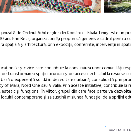
ganizată de Ordinul Arhitecților din România – Filiala Timiș, este un pr
ii 10 ani. Prin Beta, organizatorii își propun să genereze cadrul pentru c
a spațială și arhitectură, prin expoziții, conferințe, intervenții în spați
ducaționale și civice care contribuie la construirea unor comunități res
pe transformarea spațiului urban și pe accesul echitabil la resurse cul
la bază o experiență solidă în dezvoltarea urbană, consolidată prin pro
y of Mara, Nord One sau Vivalia. Prin aceste inițiative, contribuie la r
, estetic și funcțional. În viitor, grupul din care face parte va dezvolta
ocuirii contemporane și să susțină misiunea fundației de a sprijini ed
MAI MULTE