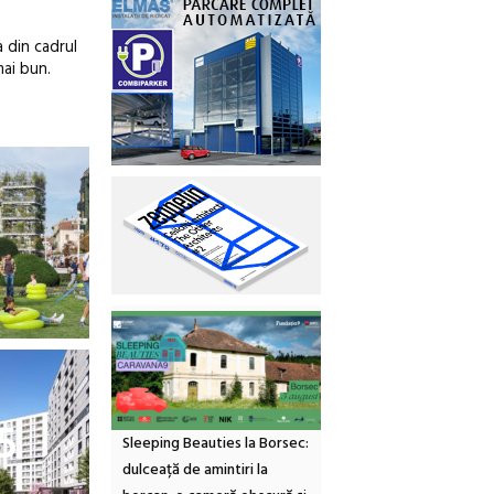
a din cadrul
mai bun.
5
Sleeping Beauties la Borsec:
dulceață de amintiri la