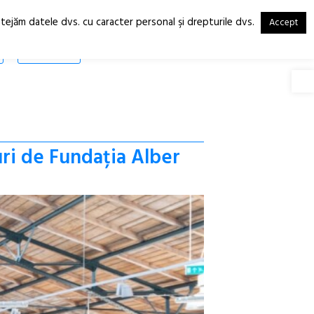
otejăm datele dvs. cu caracter personal şi drepturile dvs.
Accept
RO
EN
SHOP
Deschide
uri de Fundația Alber