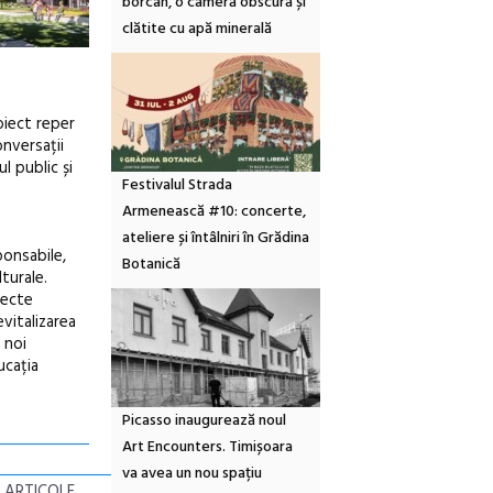
borcan, o cameră obscură și
clătite cu apă minerală
oiect reper
onversații
ul public și
Festivalul Strada
Armenească #10: concerte,
ateliere și întâlniri în Grădina
ponsabile,
Botanică
turale.
iecte
evitalizarea
 noi
ucația
Picasso inaugurează noul
Art Encounters. Timișoara
va avea un nou spațiu
 ARTICOLE