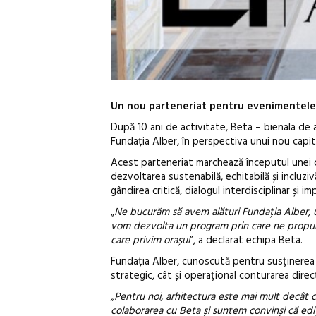
Un nou parteneriat pentru evenimentele ma
După 10 ani de activitate, Beta – bienala de 
Fundația Alber, în perspectiva unui nou capito
Acest parteneriat marchează începutul unei co
dezvoltarea sustenabilă, echitabilă și incluzi
gândirea critică, dialogul interdisciplinar și i
„
Ne bucurăm să avem alături Fundația Alber, un
vom dezvolta un program prin care ne propu
care privim orașul
”, a declarat echipa Beta.
Fundația Alber, cunoscută pentru susținerea 
strategic, cât și operațional conturarea direc
„Pentru noi, arhitectura este mai mult decât 
colaborarea cu Beta și suntem convinși că ediț