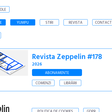
OLE
E
YUMPU
STIRI
REVISTA
CONTACT
Revista Zeppelin #178
2026
ABONAMENTE
COMENZI
LIBRĂRII
POLITICA DE COOKIES
GDPR