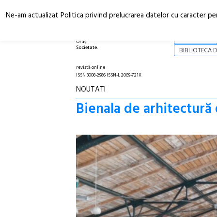
Ne-am actualizat Politica privind prelucrarea datelor cu caracter pe
Arhitectură.
NOI
Oraș.
Societate.
BIBLIOTECA D
revistă online
ISSN 3008-2986 ISSN-L 2069-721X
NOUTATI
Bienala de arhitectură 