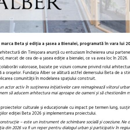
rca Beta și ediția a șasea a Bienalei, programată în vara lui 2
arhitectură din Timișoara anunță cu entuziasm încheierea unui partene
l, marcat de cea de-a șasea ediție a bienalei, ce va avea loc în 2026.
laborări valoroase, bazate pe viziuni comune privind rolul arhitecturi
vă a orașelor. Fundația Alber se alătură astfel demersului Beta de a sti
mplicarea comunității în modelarea spațiului construit.
În curând: POELANDA – par
 actor activ în susținerea inițiativelor care reimaginează viitorul urba
de poezie și co-creație
nem să aducem arhitectura mai aproape de oameni și să chestionăm mo
proiectelor culturale și educaționale cu impact pe termen lung, susți
țiilor ediției Beta 2026 și implementarea proiectului.
construcție – este un instrument de schimbare socială și coeziune. Ne 
ia din 2026 va fi un reper pentru dialogul urban și participativ în regi