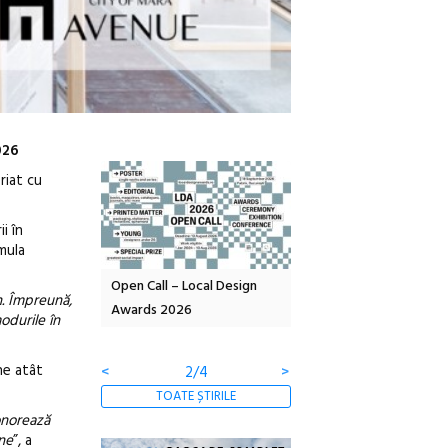
026
riat cu
i în
mula
c
Open Call – Local Design
Anuala de artă urbană
Festiva
n. Împreună,
Awards 2026
Artown NOW #5:
revine l
durile în
Gramatica libertății
ediție
ne atât
<
3/4
>
TOATE ȘTIRILE
onorează
une
”, a