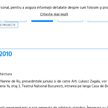
rsonal, pentru a asigura informaţii detaliate despre cum folosim şi pr
Citeste mai mult
ARTICOLE
STIRI
REVISTA PRINT
CONTACT
E PROIECTE
2010
itectura
Nanne de Ru, presedintele juriului si de catre Arh. Lukasz Zagala, vor 
aleria ¾, etaj 3, Teatrul National Bucuresti, intrarea pe langa Casa de Bi
Festivalul C