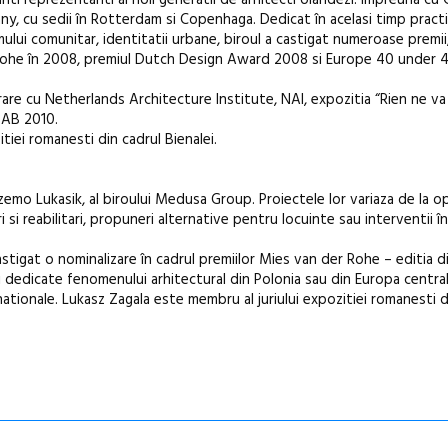
ti reprezentanti ai noii generatii de arhitecti olandezi. Împreuna cu 
 cu sedii în Rotterdam si Copenhaga. Dedicat în acelasi timp practic
revine la Efo
smului comunitar, identitatii urbane, biroul a castigat numeroase premii
ediție
r Rohe în 2008, premiul Dutch Design Award 2008 si Europe 40 under
e cu Netherlands Architecture Institute, NAI, expozitia “Rien ne va
BAB 2010.
tiei romanesti din cadrul Bienalei.
mo Lukasik, al biroului Medusa Group. Proiectele lor variaza de la op
i si reabilitari, propuneri alternative pentru locuinte sau interventii în
tigat o nominalizare în cadrul premiilor Mies van der Rohe – editia di
ii dedicate fenomenului arhitectural din Polonia sau din Europa central
rnationale. Lukasz Zagala este membru al juriului expozitiei romanesti d