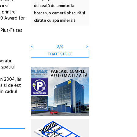
Charles
ii si
rie Sud cu a IX-a
dulceață de amintiri la
Armenească #10: concer
, printre
borcan, o cameră obscură și
ateliere și întâlniri în Gr
 40 Award for
clătite cu apă minerală
Botanică
 Plus/Faites
<
2/4
>
TOATE ȘTIRILE
eratii
 spatiul
n 2004, iar
a si de est
in cadrul