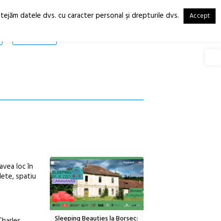
otejăm datele dvs. cu caracter personal şi drepturile dvs.
Accept
RO
EN
SHOP
Deschide
avea loc în
lete, spatiu
inemascop
Sleeping Beauties la Borsec:
Festivalul Strada