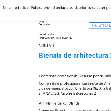
Ne-am actualizat Politica privind prelucrarea datelor cu caracter pe
Arhitectură.
NOI
Oraș.
Societate.
BIBLIOTECA D
revistă online
ISSN 3008-2986 ISSN-L 2069-721X
NOUTATI
Bienala de arhitectura 
Conferinte profesionale. Resurse pentru arh
Conferintele profesionale, sustinute de Arh. 
ziua de vineri, 8 octombrie, la ora 18:30, la G
al MNAC, Bd. Nicolae Balcescu, nr. 2.
Arh. Nanne de Ru, Olanda