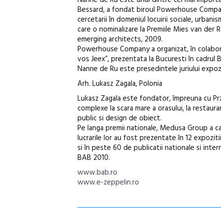
Nanne de Ru este unul dintre cei mai importan
Bessard, a fondat biroul Powerhouse Company,
cercetarii în domeniul locuirii sociale, urbani
care o nominalizare la Premiile Mies van de
emerging architects, 2009.
Powerhouse Company a organizat, în colaborar
vos Jeex”, prezentata la Bucuresti în cadrul 
Nanne de Ru este presedintele juriului expozi
Arh. Lukasz Zagala, Polonia
Lukasz Zagala este fondator, împreuna cu Prze
complexe la scara mare a orasului, la restaurar
public si design de obiect.
Pe langa premii nationale, Medusa Group a cas
lucrarile lor au fost prezentate în 12 expozit
si în peste 60 de publicatii nationale si inte
BAB 2010.
www.bab.ro
www.e-zeppelin.ro