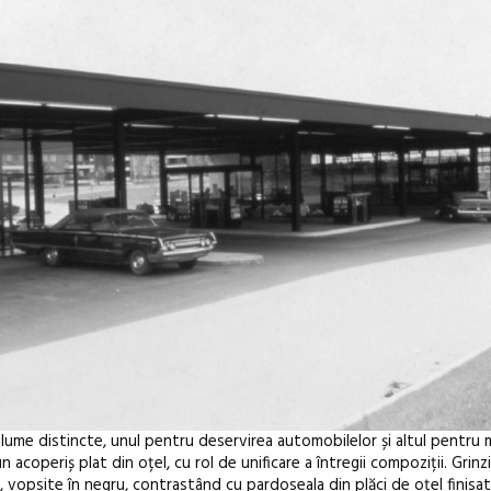
lume distincte, unul pentru deservirea automobilelor și altul pentru 
coperiș plat din oțel, cu rol de unificare a întregii compoziții. Grinzile
, vopsite în negru, contrastând cu pardoseala din plăci de oțel finisat