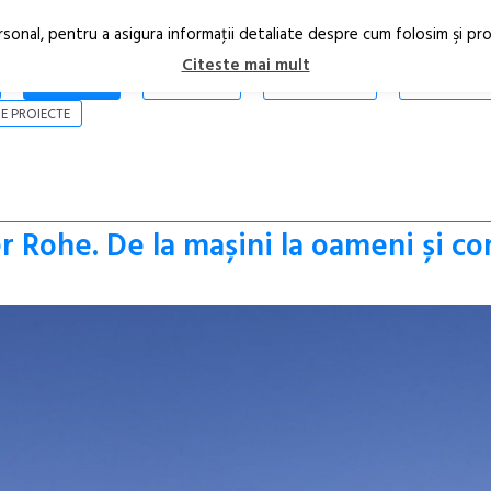
rsonal, pentru a asigura informaţii detaliate despre cum folosim şi pr
Citeste mai mult
ARTICOLE
STIRI
REVISTA PRINT
CONTACT
E PROIECTE
r Rohe. De la mașini la oameni și c