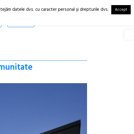
otejăm datele dvs. cu caracter personal şi drepturile dvs.
Accept
RO
EN
SHOP
Deschide
omunitate