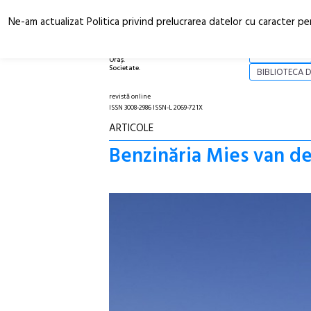
Ne-am actualizat Politica privind prelucrarea datelor cu caracter pe
Arhitectură.
NOI
Oraș.
Societate.
BIBLIOTECA D
revistă online
ISSN 3008-2986 ISSN-L 2069-721X
ARTICOLE
Benzinăria Mies van de