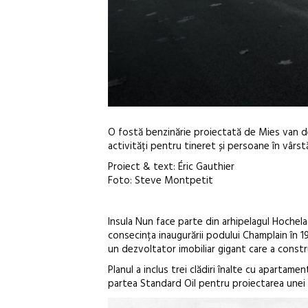
O fostă benzinărie proiectată de Mies van d
activități pentru tineret și persoane în vârst
Proiect & text: Éric Gauthier
Foto: Steve Montpetit
Insula Nun face parte din arhipelagul Hochela
consecința inaugurării podului Champlain în 
un dezvoltator imobiliar gigant care a const
Planul a inclus trei clădiri înalte cu apartame
partea Standard Oil pentru proiectarea unei 