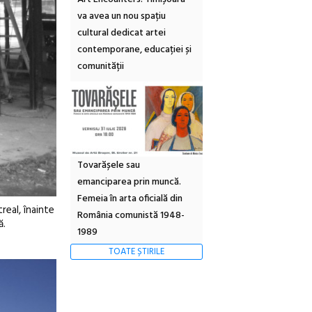
va avea un nou spațiu
cultural dedicat artei
contemporane, educației și
comunității
Tovarășele sau
emanciparea prin muncă.
Femeia în arta oficială din
real, înainte
România comunistă 1948-
ă.
1989
TOATE ȘTIRILE