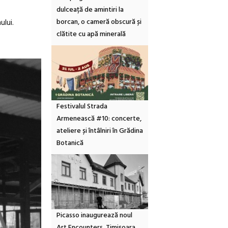
dulceață de amintiri la
borcan, o cameră obscură și
ului.
clătite cu apă minerală
Festivalul Strada
Armenească #10: concerte,
ateliere și întâlniri în Grădina
Botanică
Picasso inaugurează noul
Art Encounters. Timișoara