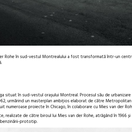
er Rohe în sud-vestul Montrealului a fost transformată într-un cent
ă.
ga situat în sud-vestul orașului Montreal. Procesul său de urbanizare
Open Call – 
1962, urmărind un masterplan ambițios elaborat de către Metropolitan
Awards 202
ruit numeroase proiecte în Chicago, în colaborare cu Mies van der Roh
nte, realizate de către biroul lui Mies van der Rohe, atrăgând în 1966 și
benzinării-prototip.