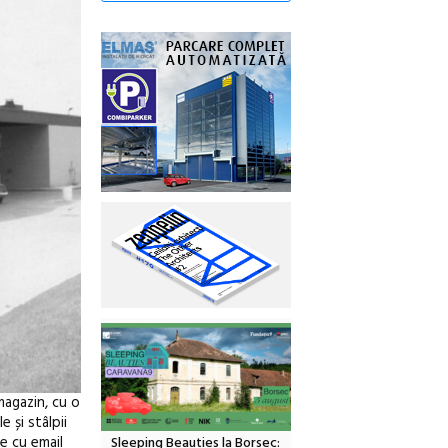
magazin, cu o
 și stâlpii
e cu email
Sleeping Beauties la Borsec: