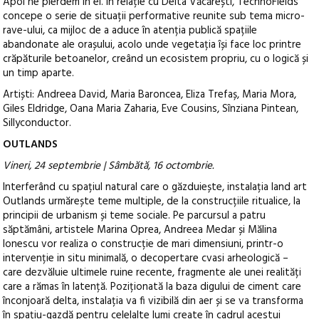
Apoi ne pierdem în el. În relație cu Delta Văcărești, TechnoFields
concepe o serie de situații performative reunite sub tema micro-
rave-ului, ca mijloc de a aduce în atenția publică spațiile
abandonate ale orașului, acolo unde vegetația își face loc printre
crăpăturile betoanelor, creând un ecosistem propriu, cu o logică și
un timp aparte.
Artiști: Andreea David, Maria Baroncea, Eliza Trefaș, Maria Mora,
Giles Eldridge, Oana Maria Zaharia, Eve Cousins, Sînziana Pintean,
Sillyconductor.
OUTLANDS
Vineri, 24 septembrie | Sâmbătă, 16 octombrie.
Interferând cu spațiul natural care o găzduiește, instalația land art
Outlands urmărește teme multiple, de la construcțiile ritualice, la
principii de urbanism și teme sociale. Pe parcursul a patru
săptămâni, artistele Marina Oprea, Andreea Medar și Mălina
Ionescu vor realiza o construcție de mari dimensiuni, printr-o
intervenție in situ minimală, o decopertare cvasi arheologică –
care dezvăluie ultimele ruine recente, fragmente ale unei realități
care a rămas în latență. Poziționată la baza digului de ciment care
înconjoară delta, instalația va fi vizibilă din aer și se va transforma
în spațiu-gazdă pentru celelalte lumi create în cadrul acestui