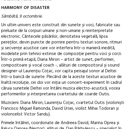
HARMONY OF DISASTER
Sâmbătă, 9 octombrie.
Un ultim univers este construit din sunete și voci, fabricate sau
preluate de la corpuri umane și non-umane și reinterpretate
electronic. Cântecele păsărilor, densitatea vegetală, lipsa
pereților, devin puncte de pornire pentru texturi sonore, ritmuri
și secvențe acustice care vor interfera într-o manieră inedită,
modelate prin tehnici extinse de compoziție pentru voci și corzi.
Într-o primă etapă, Diana Miron – artist de sunet, performer,
compozitoare și vocal coach -, alături de compozitorul și sound
designer-ul Laurențiu Coțac, vor capta peisajul sonor al Deltei
într-o bancă de sunete. Plecând de la aceste texturi acustice de
înaltă rezoluție, cei doi vor iniția un concert-experiment în cadrul
căruia sunetele Deltei vor întâlni muzica electro-acustică, vocea
performerilor și interpretarea cvartetului de coarde Outis.
Muzicieni: Diana Miron, Laurențiu Coțac, cvartetul Outis (violoniști
Francisco Miguel Ramonda, David Ursei, violist Mihai Todoran și
violoncelist Victor Sandu).
Primele întâlniri, coordonate de Andreea David, Marina Oprea și
Raluca Oancea (Nestor), alături de, Dan Bărbulescu – specialist în