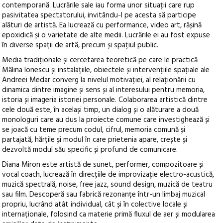
contemporană. Lucrările sale iau forma unor situații care rup
pasivitatea spectatorului, invitându-l pe acesta să participe
alături de artistă. Ea lucrează cu performance, video art, rășină
epoxidică și o varietate de alte medii. Lucrările ei au fost expuse
în diverse spații de artă, precum și spațiul public.
Media tradiționale și cercetarea teoretică pe care le practică
Mălina Ionescu și instalațiile, obiectele și intervențiile spațiale ale
Andreei Medar converg la nivelul motivației, al relaționării cu
dinamica dintre imagine și sens și al interesului pentru memoria,
istoria și imageria istoriei personale. Colaborarea artistică dintre
cele două este, în același timp, un dialog și o alăturare a două
monologuri care au dus la proiecte comune care investighează și
se joacă cu teme precum codul, cifrul, memoria comună și
partajată, hărțile și modul în care prietenia apare, crește și
dezvoltă modul său specific și profund de comunicare.
Diana Miron este artistă de sunet, performer, compozitoare și
vocal coach, lucrează în direcțiile de improvizație electro-acustică,
muzică spectrală, noise, free jazz, sound design, muzică de teatru
sau film. Descoperă sau fabrică rezonanțe într-un limbaj muzical
propriu, lucrând atât individual, cât și în colective locale și
internaționale, folosind ca materie primă fluxul de aer și modularea