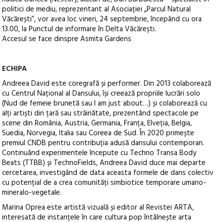
politici de mediu, reprezentant al Asociației „Parcul Natural
Văcărești”, vor avea loc vineri, 24 septembrie, începând cu ora
13.00, la Punctul de informare în Delta Văcărești.
Accesul se face dinspre Asmita Gardens
ECHIPA
Andreea David este coregrafă și performer. Din 2013 colaborează
cu Centrul Național al Dansului, își creează propriile lucrări solo
(Nud de femeie brunetă sau I am just about…) și colaborează cu
alți artiști din țară sau străinătate, prezentând spectacole pe
scene din România, Austria, Germania, Franța, Elveția, Belgia,
Suedia, Norvegia, Italia sau Coreea de Sud. În 2020 primește
premiul CNDB pentru contribuția adusă dansului contemporan.
Continuând experimentele începute cu Techno Transa Body
Beats (TTBB) și TechnoFields, Andreea David duce mai departe
cercetarea, investigând de data aceasta formele de dans colectiv
cu potențial de a crea comunități simbiotice temporare umano-
mineralo-vegetale.
Marina Oprea este artistă vizuală și editor al Revistei ARTA,
interesată de instanțele în care cultura pop întâlnește arta