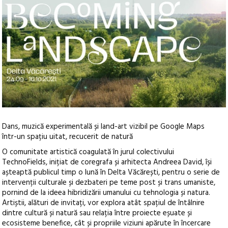
Dans, muzică experimentală și land-art vizibil pe Google Maps
într-un spațiu uitat, recucerit de natură
O comunitate artistică coagulată în jurul colectivului
TechnoFields, inițiat de coregrafa și arhitecta Andreea David, își
așteaptă publicul timp o lună în Delta Văcărești, pentru o serie de
intervenții culturale și dezbateri pe teme post și trans umaniste,
pornind de la ideea hibridizării umanului cu tehnologia și natura.
Artiștii, alături de invitați, vor explora atât spațiul de întâlnire
dintre cultură și natură sau relația între proiecte eșuate și
ecosisteme benefice, cât și propriile viziuni apărute în încercare