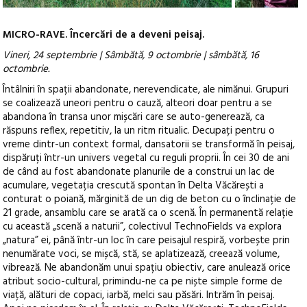
MICRO-RAVE. Încercări de a deveni peisaj.
Vineri, 24 septembrie | Sâmbătă, 9 octombrie | sâmbătă, 16
octombrie.
Întâlniri în spații abandonate, nerevendicate, ale nimănui. Grupuri
se coalizează uneori pentru o cauză, alteori doar pentru a se
abandona în transa unor mișcări care se auto-generează, ca
răspuns reflex, repetitiv, la un ritm ritualic. Decupați pentru o
vreme dintr-un context formal, dansatorii se transformă în peisaj,
dispăruți într-un univers vegetal cu reguli proprii. În cei 30 de ani
de când au fost abandonate planurile de a construi un lac de
acumulare, vegetația crescută spontan în Delta Văcărești a
conturat o poiană, mărginită de un dig de beton cu o înclinație de
21 grade, ansamblu care se arată ca o scenă. În permanentă relație
cu această „scenă a naturii”, colectivul TechnoFields va explora
„natura” ei, până într-un loc în care peisajul respiră, vorbește prin
nenumărate voci, se mișcă, stă, se aplatizează, creează volume,
vibrează. Ne abandonăm unui spațiu obiectiv, care anulează orice
atribut socio-cultural, primindu-ne ca pe niște simple forme de
viață, alături de copaci, iarbă, melci sau păsări. Intrăm în peisaj.