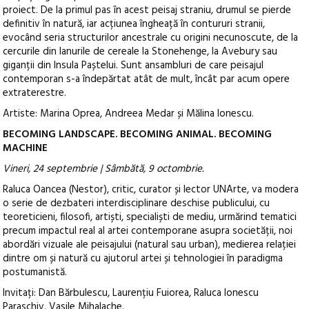
proiect. De la primul pas în acest peisaj straniu, drumul se pierde
definitiv în natură, iar acțiunea îngheață în contururi stranii,
evocând seria structurilor ancestrale cu origini necunoscute, de la
cercurile din lanurile de cereale la Stonehenge, la Avebury sau
giganții din Insula Paștelui. Sunt ansambluri de care peisajul
contemporan s-a îndepărtat atât de mult, încât par acum opere
extraterestre.
Artiste: Marina Oprea, Andreea Medar și Mălina Ionescu.
BECOMING LANDSCAPE. BECOMING ANIMAL. BECOMING
MACHINE
Vineri, 24 septembrie | Sâmbătă, 9 octombrie.
Raluca Oancea (Nestor), critic, curator și lector UNArte, va modera
o serie de dezbateri interdisciplinare deschise publicului, cu
teoreticieni, filosofi, artiști, specialiști de mediu, urmărind tematici
precum impactul real al artei contemporane asupra societății, noi
abordări vizuale ale peisajului (natural sau urban), medierea relației
dintre om și natură cu ajutorul artei și tehnologiei în paradigma
postumanistă.
Invitați: Dan Bărbulescu, Laurențiu Fuiorea, Raluca Ionescu
Paraschiv, Vasile Mihalache.