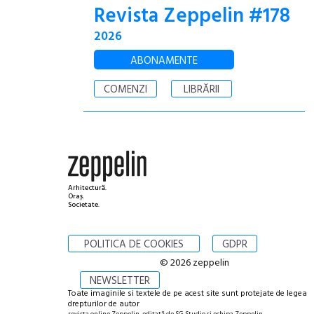
Revista Zeppelin #178
2026
ABONAMENTE
COMENZI
LIBRĂRII
Arhitectură.
Oraș.
Societate.
POLITICA DE COOKIES
GDPR
© 2026 zeppelin
NEWSLETTER
Toate imaginile si textele de pe acest site sunt protejate de legea
drepturilor de autor
revista online Zeppelin, editată de SG Studio și echipa Zeppelin