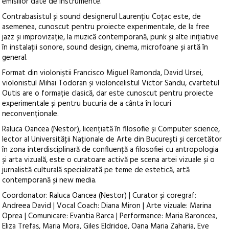
emisiilor date de instrumente.
Contrabasistul și sound designerul Laurențiu Coțac este, de
asemenea, cunoscut pentru proiecte experimentale, de la free
jazz și improvizație, la muzică contemporană, punk și alte inițiative
în instalații sonore, sound design, cinema, microfoane și artă în
general.
Format din violoniștii Francisco Miguel Ramonda, David Ursei,
violonistul Mihai Todoran și violoncelistul Victor Sandu, cvartetul
Outis are o formație clasică, dar este cunoscut pentru proiecte
experimentale și pentru bucuria de a cânta în locuri
neconvenționale.
Raluca Oancea (Nestor), licențiată în filosofie și Computer science,
lector al Universității Naționale de Arte din București și cercetător
în zona interdisciplinară de confluență a filosofiei cu antropologia
și arta vizuală, este o curatoare activă pe scena artei vizuale și o
jurnalistă culturală specializată pe teme de estetică, artă
contemporană și new media.
Coordonator: Raluca Oancea (Nestor) | Curator și coregraf:
Andreea David | Vocal Coach: Diana Miron | Arte vizuale: Marina
Oprea | Comunicare: Evantia Barca | Performance: Maria Baroncea,
Eliza Trefaș, Maria Mora, Giles Eldridge, Oana Maria Zaharia, Eve