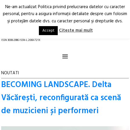
Ne-am actualizat Politica privind prelucrarea datelor cu caracter
Deschide
RO
EN
personal, pentru a asigura informaţii detaliate despre cum folosim
şi protejăm datele dvs. cu caracter personal şi drepturile dvs.
Arhitectură.
Oraș.
Societate.
Citeste mai mult
Accept
revistă online
ISSN 3008-2986 ISSN-L 2069-721X
≡
NOUTATI
BECOMING LANDSCAPE. Delta
Văcărești, reconfigurată ca scenă
de muzicieni și performeri