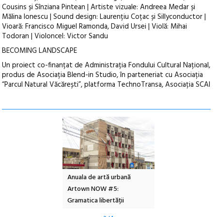
Cousins și Sînziana Pintean | Artiste vizuale: Andreea Medar și
Mălina Ionescu | Sound design: Laurențiu Coțac și Sillyconductor |
Vioară: Francisco Miguel Ramonda, David Ursei | Violă: Mihai
Todoran | Violoncel: Victor Sandu
BECOMING LANDSCAPE
Un proiect co-finanțat de Administrația Fondului Cultural Național,
produs de Asociația Blend-in Studio, în parteneriat cu Asociația
“Parcul Natural Văcărești”, platforma TechnoTransa, Asociația SCAI
l – Local Design
Anuala de artă urbană
Festivalul Cinemas
 2026
Artown NOW #5:
revine la Eforie Sud 
Gramatica libertății
ediție