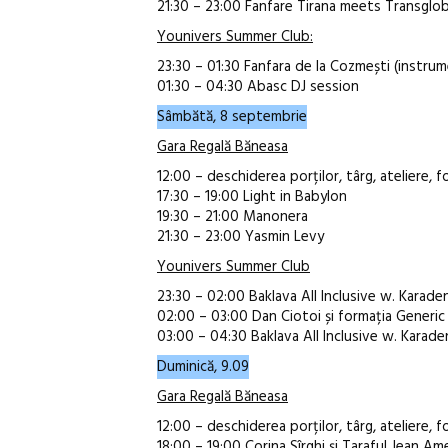
21:30 – 23:00 Fanfare Tirana meets Transgl
Younivers Summer Club:
23:30 – 01:30 Fanfara de la Cozmești (instrum
01:30 – 04:30 Abasc DJ session
Sâmbătă, 8 septembrie
Gara Regală Băneasa
12:00 – deschiderea porților, târg, ateliere, 
17:30 – 19:00 Light in Babylon
19:30 – 21:00 Manonera
21:30 – 23:00 Yasmin Levy
Younivers Summer Club
23:30 – 02:00 Baklava All Inclusive w. Karade
02:00 – 03:00 Dan Ciotoi și formația Generic
03:00 – 04:30 Baklava All Inclusive w. Karade
Duminică, 9.09
Gara Regală Băneasa
12:00 – deschiderea porților, târg, ateliere, 
18:00 – 19:00 Corina Sîrghi și Taraful Jean Am