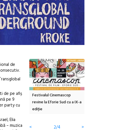
țional de
consecutiv.
Transglobal
ti de pe afiș
tă urbană
Festivalul Cinemascop
Sleeping Beauties la Bor
ână pe 9
 #5:
revine la Eforie Sud cu a IX-a
dulceață de amintiri la
er party cu
ertății
ediție
borcan, o cameră obscur
clătite cu apă minerală
ael, Elia
imbă – muzica
<
2/4
>