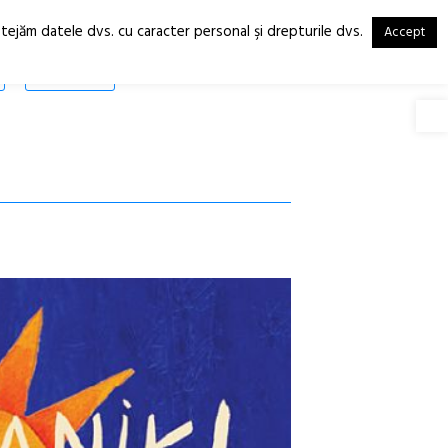
otejăm datele dvs. cu caracter personal şi drepturile dvs.
Accept
RO
EN
SHOP
Deschide