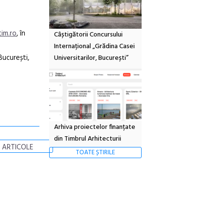
im.ro
, în
Câștigătorii Concursului
Internațional „Grădina Casei
București,
Universitarilor, București”
Arhiva proiectelor finanțate
din Timbrul Arhitecturii
 ARTICOLE
TOATE ȘTIRILE