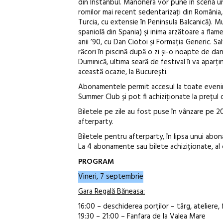
din Instanbul. Manonera vor pune în scenă un 
romilor mai recent sedentarizaţi din România, 
Turcia, cu extensie în Peninsula Balcanică).
spaniolă din Spania) şi inima arzătoare a flam
anii ’90, cu Dan Ciotoi și Formația Generic. Sa
răcori în piscină după o zi și-o noapte de dan
Duminică, ultima seară de festival îi va aparț
această ocazie, la București.
Abonamentele permit accesul la toate evenime
Summer Club și pot fi achiziționate la prețul d
Biletele pe zile au fost puse în vânzare pe 20 
afterparty.
Biletele pentru afterparty, în lipsa unui abon
La 4 abonamente sau bilete achiziționate, al c
PROGRAM
Vineri, 7 septembrie
Gara Regală Băneasa:
16:00 – deschiderea porților – târg, ateliere,
19:30 – 21:00 – Fanfara de la Valea Mare