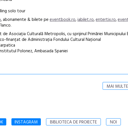
ling solo tour
o
, abonamente & bilete pe
eventbook.ro
,
iabilet.ro
,
entertix.ro
,
event
Flanco.
de Asociația Culturală Metropolis, cu sprijinul Primăriei Municipiului 
 co-finanţat de Administraţia Fondului Cultural Naţional
arpatica
1, Institutul Polonez, Ambasada Spaniei
MAI MULTE
OK
INSTAGRAM
BIBLIOTECA DE PROIECTE
NOI