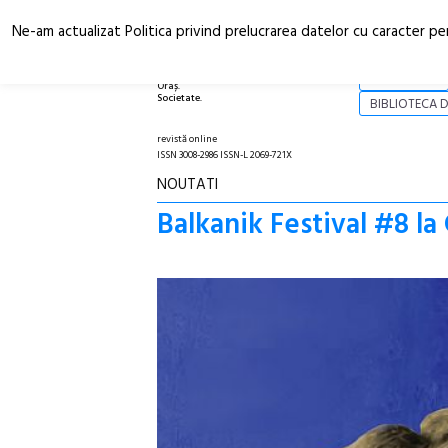
Ne-am actualizat Politica privind prelucrarea datelor cu caracter pe
Arhitectură.
NOI
Oraș.
Societate.
BIBLIOTECA D
revistă online
ISSN 3008-2986 ISSN-L 2069-721X
NOUTATI
Balkanik Festival #8 l