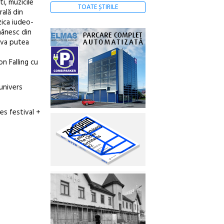
i, muzicile
TOATE ȘTIRILE
rală din
zica iudeo-
mânesc din
e va putea
on Falling cu
univers
ces festival +