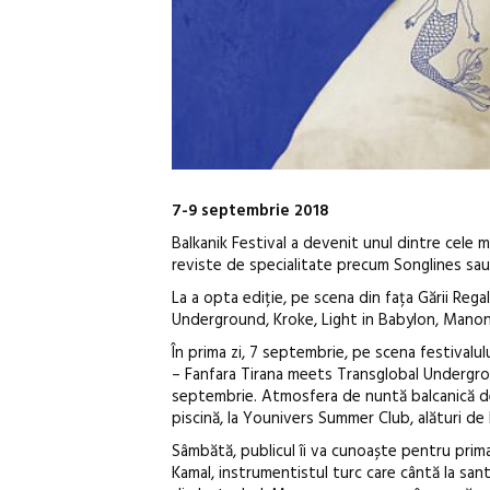
7-9 septembrie 2018
Balkanik Festival a devenit unul dintre cele 
reviste de specialitate precum Songlines sau 
La a opta ediție, pe scena din fața Gării Reg
Underground, Kroke, Light in Babylon, Manoner
În prima zi, 7 septembrie, pe scena festivalulu
– Fanfara Tirana meets Transglobal Undergrou
septembrie. Atmosfera de nuntă balcanică d
piscină, la Younivers Summer Club, alături de
Sâmbătă, publicul îi va cunoaște pentru prima da
Kamal, instrumentistul turc care cântă la sant