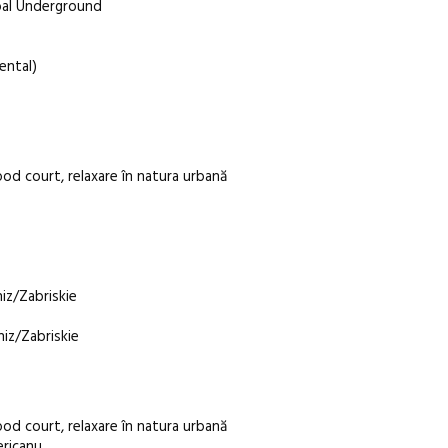
obal Underground
ental)
food court, relaxare în natura urbană
niz/Zabriskie
niz/Zabriskie
food court, relaxare în natura urbană
ericanu