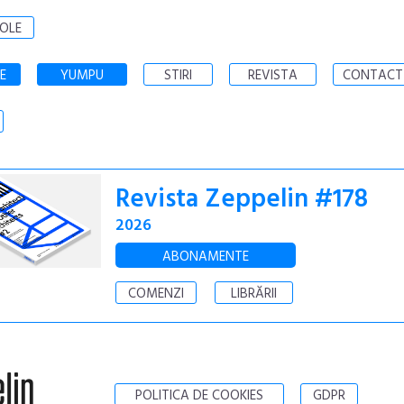
OLE
E
YUMPU
STIRI
REVISTA
CONTACT
Revista Zeppelin #178
2026
ABONAMENTE
COMENZI
LIBRĂRII
POLITICA DE COOKIES
GDPR