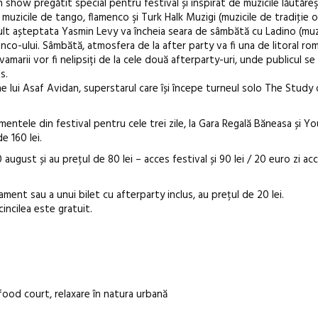
show pregătit special pentru festival și inspirat de muzicile lăutăreşt
muzicile de tango, flamenco şi Turk Halk Muzigi (muzicile de tradiţie o
 Mult așteptata Yasmin Levy va încheia seara de sâmbătă cu Ladino (mu
enco-ului. Sâmbătă, atmosfera de la after party va fi una de litoral ro
lvamarii vor fi nelipsiți de la cele două afterparty-uri, unde publicul s
s.
ine lui Asaf Avidan, superstarul care își începe turneul solo The Study 
ntele din festival pentru cele trei zile, la Gara Regală Băneasa și Yo
e 160 lei.
august și au prețul de 80 lei – acces festival și 90 lei / 20 euro zi ac
ament sau a unui bilet cu afterparty inclus, au prețul de 20 lei.
incilea este gratuit.
 food court, relaxare în natura urbană