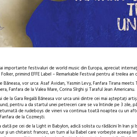
mai importante festivaluri de world music din Europa, apreciat interna
Folker, primind EFFE Label – Remarkable Festival pentru al treilea an 
ale Băneasa, vor urca: Asaf Avidan, Yasmin Levy, Fanfara Tirana meets 
a, Fanfara de la Valea Mare, Corina Sîrghi şi Taraful Jean Americanu.
i de la Gara Regală Băneasa vor urca unii dintre cei mai așteptați artiș
Anuala de ar
nd, pentru a da startul unei petreceri care se va întinde pe 3 zile, p
Artown NOW
eturnată de rudeboys de vineri va continua toată noaptea cu un aft
Gramatica lib
 Fanfara de la Cozmești.
tă pe cei de la Light in Babylon, adică solista cu rădăcini în Iran și Isr
ur și un chitarist francez, un turn al lui Babel care vorbește aceeași l