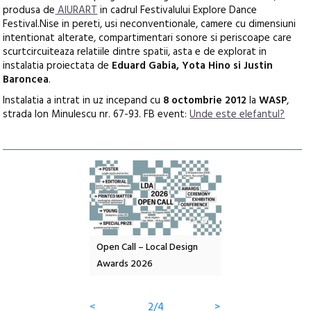
produsa de
AIURART
in cadrul Festivalului Explore Dance
Festival.Nise in pereti, usi neconventionale, camere cu dimensiuni
intentionat alterate, compartimentari sonore si periscoape care
scurtcircuiteaza relatiile dintre spatii, asta e de explorat in
instalatia proiectata de
Eduard Gabia, Yota Hino si Justin
Baroncea
.
Instalatia a intrat in uz incepand cu
8 octombrie 2012
la
WASP
,
strada Ion Minulescu nr. 67-93. FB event:
Unde este elefantul?
nd: POELANDA – parc
Open Call – Local Design
Anuala de artă urba
e și co-creație
Awards 2026
Artown NOW #5:
Gramatica libertății
<
2/4
>