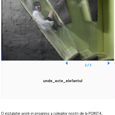
2
/
3
unde_este_elefantul
O instalatie work in progress a colegilor nostri de la POINT4,