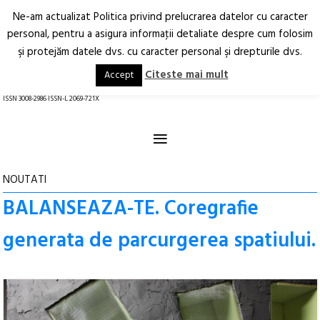
Ne-am actualizat Politica privind prelucrarea datelor cu caracter
Deschide
RO
EN
personal, pentru a asigura informaţii detaliate despre cum folosim
şi protejăm datele dvs. cu caracter personal şi drepturile dvs.
Arhitectură.
Oraș.
Societate.
Citeste mai mult
Accept
revistă online
ISSN 3008-2986 ISSN-L 2069-721X
≡
NOUTATI
BALANSEAZA-TE. Coregrafie
generata de parcurgerea spatiului.