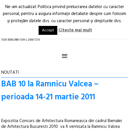
Ne-am actualizat Politica privind prelucrarea datelor cu caracter
Deschide
RO
EN
personal, pentru a asigura informaţii detaliate despre cum folosim
şi protejăm datele dvs. cu caracter personal şi drepturile dvs.
Arhitectură.
Oraș.
Societate.
Citeste mai mult
Accept
revistă online
ISSN 3008-2986 ISSN-L 2069-721X
≡
NOUTATI
BAB 10 la Ramnicu Valcea –
perioada 14-21 martie 2011
Expozitia Concurs de Arhitectura Romaneasca din cadrul Bienalei
de Arhitectura Bucuresti 2010 va fi vernisata la Ramnicu Valcea