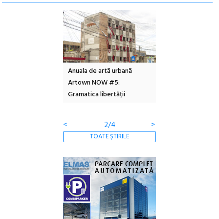
l – Local Design
Anuala de artă urbană
Festivalul Cinemas
 2026
Artown NOW #5:
revine la Eforie Sud 
Gramatica libertății
ediție
<
2/4
>
TOATE ȘTIRILE