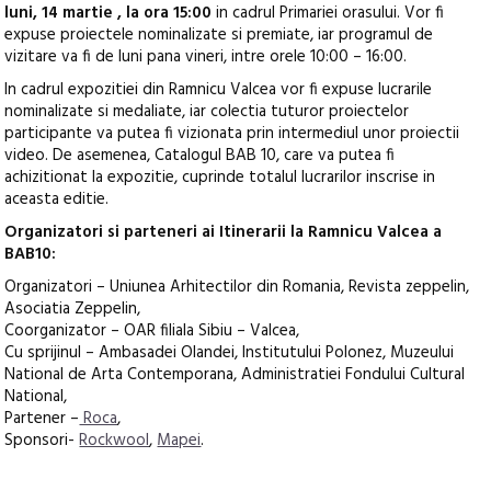
luni, 14 martie , la ora 15:00
in cadrul Primariei orasului. Vor fi
expuse proiectele nominalizate si premiate, iar programul de
vizitare va fi de luni pana vineri, intre orele 10:00 – 16:00.
In cadrul expozitiei din Ramnicu Valcea vor fi expuse lucrarile
nominalizate si medaliate, iar colectia tuturor proiectelor
participante va putea fi vizionata prin intermediul unor proiectii
video. De asemenea, Catalogul BAB 10, care va putea fi
achizitionat la expozitie, cuprinde totalul lucrarilor inscrise in
aceasta editie.
Organizatori si parteneri ai Itinerarii la Ramnicu Valcea a
BAB10:
Organizatori – Uniunea Arhitectilor din Romania, Revista zeppelin,
Asociatia Zeppelin,
Coorganizator – OAR filiala Sibiu – Valcea,
Cu sprijinul – Ambasadei Olandei, Institutului Polonez, Muzeului
National de Arta Contemporana, Administratiei Fondului Cultural
National,
Partener –
Roca
,
Sponsori-
Rockwool
,
Mapei
.