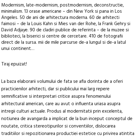
Modernism, late-modernism, postmodernism, deconstructie,
minimalism. 13 orase americane – din New York si pana in Los
Angeles. 50 de ani de arhitectura moderna. 60 de arhitecti
faimosi – de la Louis Kahn si Mies van der Rohe, la Frank Gehry si
David Adjaye. 90 de cladiri publice de referinta – de la muzee si
biblioteci, la biserici si centre de cercetare. 410 de fotografii
direct de la sursa. mii de mile parcurse de-a lungul si de-a latul
unui continent…
Tiraj epuizat!
La baza elaborarii volumului de fata se afla dorinta de a oferi
practicienilor arhitecti, dar si publicului mai larg repere
semnificative si interpretari critice asupra fenomenului
arhitectural american, care au avut o influenta uriasa asupra
intregii culturi actuale. Produs al modernitatii prin excelenta,
notiunea de avangarda a implicat de la bun inceput conceptul de
noutate, critica stereotipurilor si conventiilor, dislocarea
traditiilor si repozitionarea productiei estetice cu privirea atintita