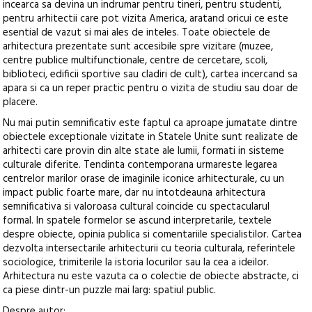
incearca sa devina un indrumar pentru tineri, pentru studenti,
pentru arhitectii care pot vizita America, aratand oricui ce este
esential de vazut si mai ales de inteles. Toate obiectele de
arhitectura prezentate sunt accesibile spre vizitare (muzee,
centre publice multifunctionale, centre de cercetare, scoli,
biblioteci, edificii sportive sau cladiri de cult), cartea incercand sa
apara si ca un reper practic pentru o vizita de studiu sau doar de
placere.
Nu mai putin semnificativ este faptul ca aproape jumatate dintre
obiectele exceptionale vizitate in Statele Unite sunt realizate de
arhitecti care provin din alte state ale lumii, formati in sisteme
culturale diferite. Tendinta contemporana urmareste legarea
centrelor marilor orase de imaginile iconice arhitecturale, cu un
impact public foarte mare, dar nu intotdeauna arhitectura
semnificativa si valoroasa cultural coincide cu spectacularul
formal. In spatele formelor se ascund interpretarile, textele
despre obiecte, opinia publica si comentariile specialistilor. Cartea
dezvolta intersectarile arhitecturii cu teoria culturala, referintele
sociologice, trimiterile la istoria locurilor sau la cea a ideilor.
Arhitectura nu este vazuta ca o colectie de obiecte abstracte, ci
ca piese dintr-un puzzle mai larg: spatiul public.
Despre autor: