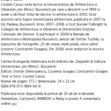
Cosmin Caciuc este lector la Universitatea de Arhitectura si
Urbanism „Ion Mincu” Bucuresti pe care a absolvit-o in 1999 si
unde a ob?inut titlul de doctor in arhitectura in 2005. Este
autorul cartii Supra-teoretizarea arhitecturii, publicata in 2007 la
Ed. Paideia, Bucuresti. Intre 2007–2008, a fost bursier Fulbright la
Colegiul de Arhitectura si Urbanism al Universitatii Statului
Colorado din Denver. A participat in 2008 la Bienala de
arhitectura a Municipiului Bucuresti, alaturi de Stefan Tuchila, cu
expozitia de fotografie „35 de orase, multi pixeli, ceva cafea”
(curator Constantin Goagea). Din 2008, este redactor la revista
Arhitectura.
Cartea Avangarda Americana este editata de: Zeppelin & Editura
Universitara „Ion Mincu”, Bucuresti
Editori: Stefan Ghenciulescu, Cosmina Goagea, Constantin Goagea
Text si foto: Cosmin Caciuc
Numar de pagini: 372 / dimensiune: 24 x 22 cm
ISBN 978-973-1884-60-8
Publicatia este disponibila la pretul de 29 de lei in librariile
Humanitas, Carturesti, INMEDIO si Relay si poate fi comandata
online
aici