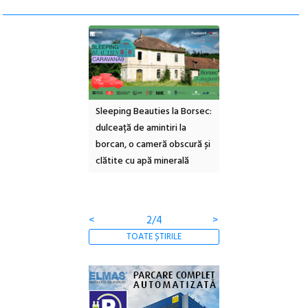
ul Cinemascop
Sleeping Beauties la Borsec:
Festivalul Strada
 Eforie Sud cu a IX-a
dulceață de amintiri la
Armenească #10: c
borcan, o cameră obscură și
ateliere și întâlniri 
clătite cu apă minerală
Botanică
<
2/4
>
TOATE ȘTIRILE