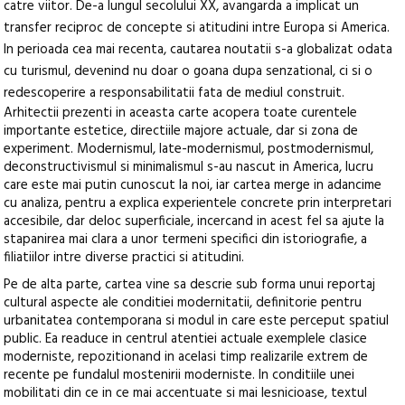
catre viitor. De-a lungul secolului XX, avangarda a implicat un
transfer reciproc de concepte si atitudini intre Europa si America.
In perioada cea mai recenta, cautarea noutatii s-a globalizat odata
cu turismul, devenind nu doar o goana dupa senzational, ci si o
redescoperire a responsabilitatii fata de mediul construit.
Arhitectii prezenti in aceasta carte acopera toate curentele
importante estetice, directiile majore actuale, dar si zona de
experiment. Modernismul, late-modernismul, postmodernismul,
deconstructivismul si minimalismul s-au nascut in America, lucru
care este mai putin cunoscut la noi, iar cartea merge in adancime
cu analiza, pentru a explica experientele concrete prin interpretari
accesibile, dar deloc superficiale, incercand in acest fel sa ajute la
stapanirea mai clara a unor termeni specifici din istoriografie, a
filiatiilor intre diverse practici si atitudini.
Pe de alta parte, cartea vine sa descrie sub forma unui reportaj
cultural aspecte ale conditiei modernitatii, definitorie pentru
urbanitatea contemporana si modul in care este perceput spatiul
public. Ea readuce in centrul atentiei actuale exemplele clasice
moderniste, repozitionand in acelasi timp realizarile extrem de
recente pe fundalul mostenirii moderniste. In conditiile unei
mobilitati din ce in ce mai accentuate si mai lesnicioase, textul