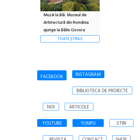
MuzA la Băi. Muzeul de
Arhitectură din România
ajunge la Băile Govora
TOATE ȘTIRILE
INSTAGRAM
FACEBOOK
BIBLIOTECA DE PROIECTE
NOI
ARTICOLE
YOUTUBE
YUMPU
STIRI
REVISTA
CONTACT
SHOP