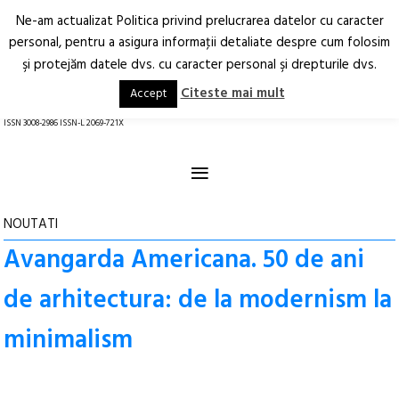
Ne-am actualizat Politica privind prelucrarea datelor cu caracter
Deschide
RO
EN
personal, pentru a asigura informaţii detaliate despre cum folosim
şi protejăm datele dvs. cu caracter personal şi drepturile dvs.
Arhitectură.
Oraș.
Societate.
Citeste mai mult
Accept
revistă online
ISSN 3008-2986 ISSN-L 2069-721X
≡
NOUTATI
Avangarda Americana. 50 de ani
de arhitectura: de la modernism la
minimalism