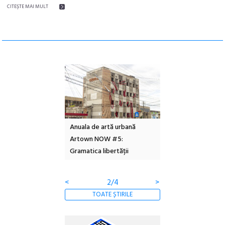
CITEŞTE MAI MULT
l – Local Design
Anuala de artă urbană
Festivalul Cinemas
 2026
Artown NOW #5:
revine la Eforie Sud 
Gramatica libertății
ediție
<
2/4
>
TOATE ȘTIRILE