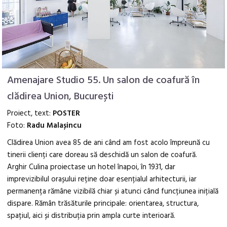
Amenajare Studio 55. Un salon de coafură în
clădirea Union, București
Proiect, text:
POSTER
Foto:
Radu Malașincu
Clădirea Union avea 85 de ani când am fost acolo împreună cu
tinerii clienți care doreau să deschidă un salon de coafură.
Arghir Culina proiectase un hotel înapoi, în 1931, dar
imprevizibilul orașului reține doar esențialul arhitecturii, iar
permanența rămâne vizibilă chiar și atunci când funcțiunea inițială
dispare. Rămân trăsăturile principale: orientarea, structura,
spațiul, aici și distribuția prin ampla curte interioară.