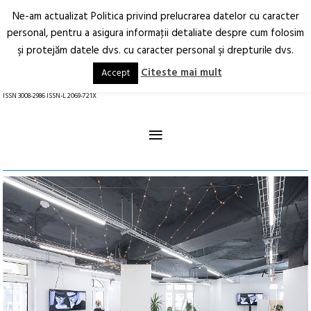
Ne-am actualizat Politica privind prelucrarea datelor cu caracter
Deschide
RO
EN
personal, pentru a asigura informaţii detaliate despre cum folosim
şi protejăm datele dvs. cu caracter personal şi drepturile dvs.
Arhitectură.
Oraș.
Societate.
Citeste mai mult
Accept
revistă online
ISSN 3008-2986 ISSN-L 2069-721X
≡