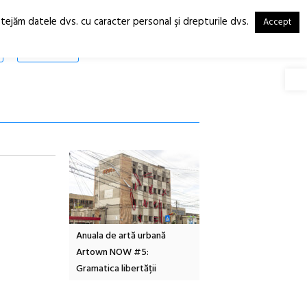
otejăm datele dvs. cu caracter personal şi drepturile dvs.
Accept
RO
EN
SHOP
Deschide
Local Design
Anuala de artă urbană
Festivalul Cinemascop
6
Artown NOW #5:
revine la Eforie Sud cu a
Gramatica libertății
ediție