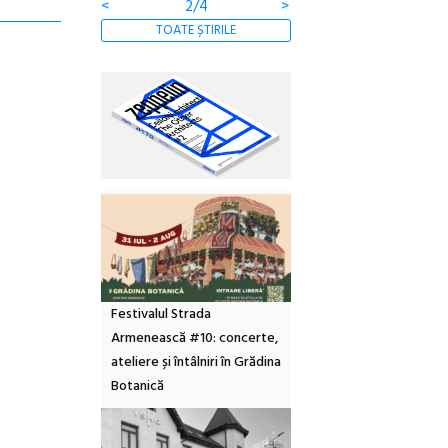
<
2/4
>
TOATE ȘTIRILE
Festivalul Strada
Armenească #10: concerte,
ateliere și întâlniri în Grădina
Botanică