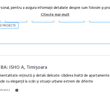
rsonal, pentru a asigura informaţii detaliate despre cum folosim şi pr
Citeste mai mult
ARTICOLE
STIRI
REVISTA PRINT
CONTACT
E PROIECTE
BA: ISHO A, Timişoara
ntalitate reținută și detalii delicate: clădirea înaltă de apartamente
de cu eleganță la scări și situații urbane extrem de diferite
Open Call – 
Awards 202
MAI MULT