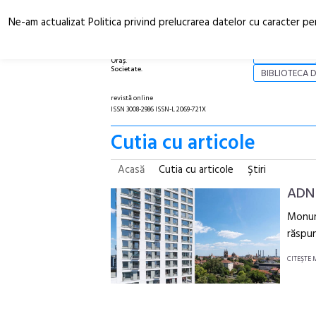
Ne-am actualizat Politica privind prelucrarea datelor cu caracter pe
Arhitectură.
NOI
Oraș.
Societate.
BIBLIOTECA D
revistă online
ISSN 3008-2986 ISSN-L 2069-721X
Cutia cu articole
Acasă
Cutia cu articole
Ştiri
ADN 
Monume
răspun
CITEŞTE 