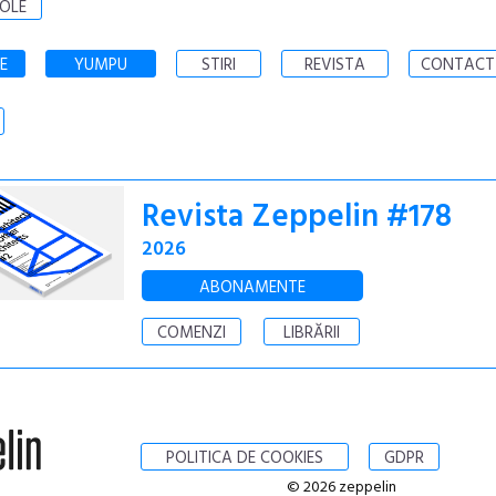
OLE
E
YUMPU
STIRI
REVISTA
CONTACT
Revista Zeppelin #178
2026
ABONAMENTE
COMENZI
LIBRĂRII
POLITICA DE COOKIES
GDPR
© 2026 zeppelin