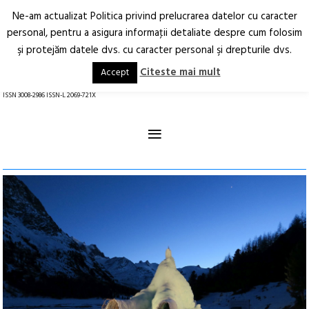
Ne-am actualizat Politica privind prelucrarea datelor cu caracter
Deschide
RO
EN
personal, pentru a asigura informaţii detaliate despre cum folosim
şi protejăm datele dvs. cu caracter personal şi drepturile dvs.
Arhitectură.
Oraș.
Societate.
Citeste mai mult
Accept
revistă online
ISSN 3008-2986 ISSN-L 2069-721X
≡