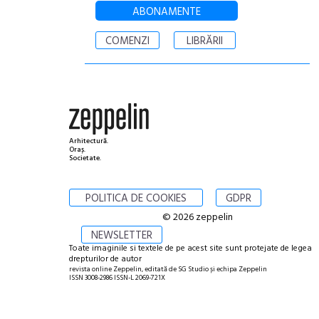
ABONAMENTE
COMENZI
LIBRĂRII
Arhitectură.
Oraș.
Societate.
POLITICA DE COOKIES
GDPR
© 2026 zeppelin
NEWSLETTER
Toate imaginile si textele de pe acest site sunt protejate de legea
drepturilor de autor
revista online Zeppelin, editată de SG Studio și echipa Zeppelin
ISSN 3008-2986 ISSN-L 2069-721X