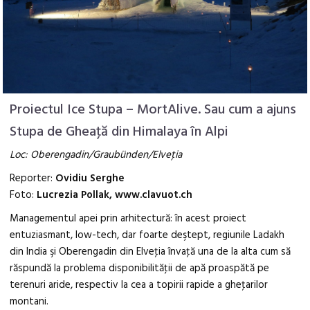
Proiectul Ice Stupa – MortAlive. Sau cum a ajuns
Stupa de Gheaţă din Himalaya în Alpi
Loc: Oberengadin/Graubünden/Elveţia
Reporter:
Ovidiu Serghe
Foto:
Lucrezia Pollak, www.clavuot.ch
Managementul apei prin arhitectură: în acest proiect
entuziasmant, low-tech, dar foarte deştept, regiunile Ladakh
din India şi Oberengadin din Elveţia învaţă una de la alta cum să
răspundă la problema disponibilităţii de apă proaspătă pe
terenuri aride, respectiv la cea a topirii rapide a gheţarilor
montani.