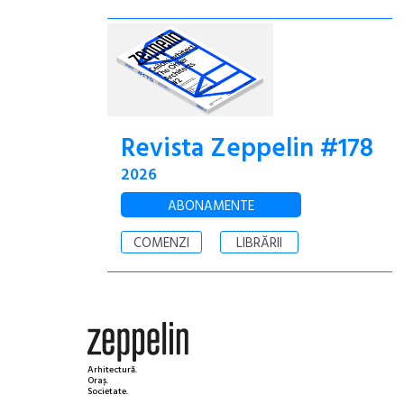
Revista Zeppelin #178
2026
ABONAMENTE
COMENZI
LIBRĂRII
Arhitectură.
Oraș.
Societate.