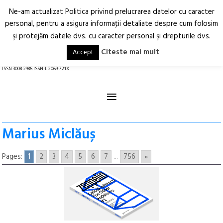
Ne-am actualizat Politica privind prelucrarea datelor cu caracter
Deschide
RO
EN
personal, pentru a asigura informaţii detaliate despre cum folosim
şi protejăm datele dvs. cu caracter personal şi drepturile dvs.
Arhitectură.
Oraș.
Societate.
Citeste mai mult
Accept
revistă online
ISSN 3008-2986 ISSN-L 2069-721X
≡
Marius Miclăuș
Pages:
1
2
3
4
5
6
7
...
756
»