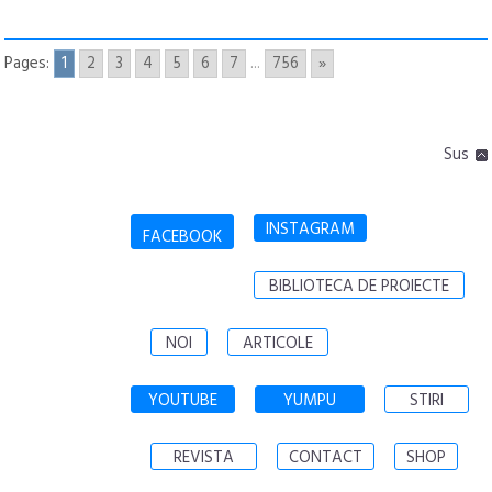
Pages:
1
2
3
4
5
6
7
...
756
»
Sus
INSTAGRAM
FACEBOOK
BIBLIOTECA DE PROIECTE
NOI
ARTICOLE
YOUTUBE
YUMPU
STIRI
REVISTA
CONTACT
SHOP