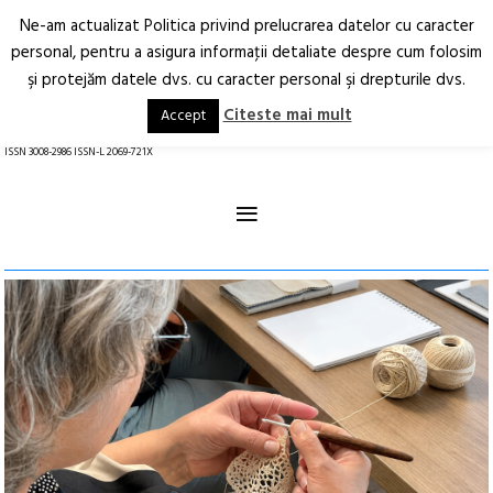
Ne-am actualizat Politica privind prelucrarea datelor cu caracter
Deschide
RO
EN
personal, pentru a asigura informaţii detaliate despre cum folosim
şi protejăm datele dvs. cu caracter personal şi drepturile dvs.
Arhitectură.
Oraș.
Societate.
Citeste mai mult
Accept
revistă online
ISSN 3008-2986 ISSN-L 2069-721X
≡