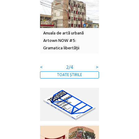
l – Local Design
Anuala de artă urbană
Festivalul Cinemas
 2026
Artown NOW #5:
revine la Eforie Sud 
Gramatica libertății
ediție
<
2/4
>
TOATE ȘTIRILE