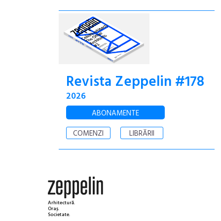
Revista Zeppelin #178
2026
ABONAMENTE
COMENZI
LIBRĂRII
Arhitectură.
Oraș.
Societate.