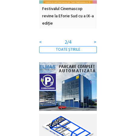
e artă urbană
Festivalul Cinemascop
Sleeping Beauties l
 NOW #5:
revine la Eforie Sud cu a IX-a
dulceață de amintiri
a libertății
ediție
borcan, o cameră ob
clătite cu apă miner
<
2/4
>
TOATE ȘTIRILE