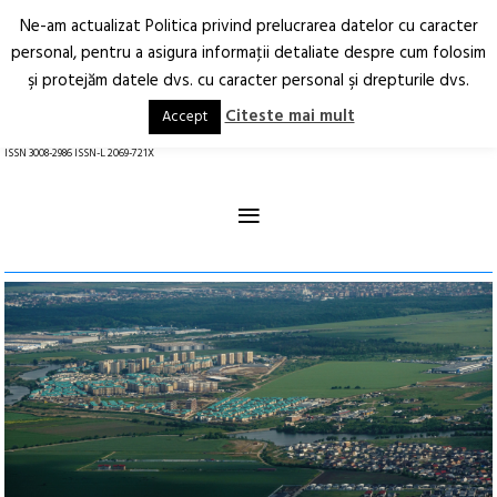
Ne-am actualizat Politica privind prelucrarea datelor cu caracter
Deschide
RO
EN
personal, pentru a asigura informaţii detaliate despre cum folosim
şi protejăm datele dvs. cu caracter personal şi drepturile dvs.
Arhitectură.
Oraș.
Societate.
Citeste mai mult
Accept
revistă online
ISSN 3008-2986 ISSN-L 2069-721X
≡