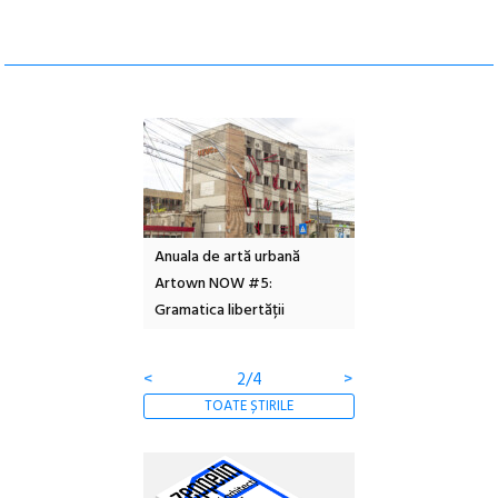
l – Local Design
Anuala de artă urbană
Festivalul Cinemas
 2026
Artown NOW #5:
revine la Eforie Sud 
Gramatica libertății
ediție
<
2/4
>
TOATE ȘTIRILE