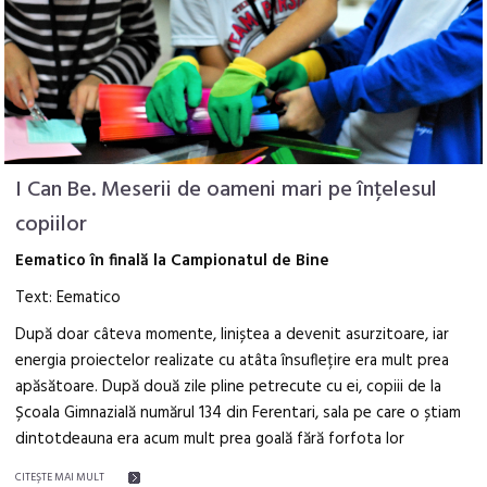
I Can Be. Meserii de oameni mari pe înțelesul
copiilor
Eematico în finală la Campionatul de Bine
Text: Eematico
După doar câteva momente, liniștea a devenit asurzitoare, iar
energia proiectelor realizate cu atâta însuflețire era mult prea
apăsătoare. După două zile pline petrecute cu ei, copiii de la
Școala Gimnazială numărul 134 din Ferentari, sala pe care o știam
dintotdeauna era acum mult prea goală fără forfota lor
CITEŞTE MAI MULT