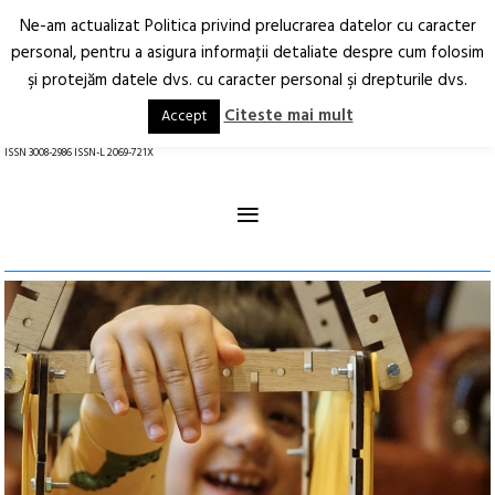
Ne-am actualizat Politica privind prelucrarea datelor cu caracter
Deschide
RO
EN
personal, pentru a asigura informaţii detaliate despre cum folosim
şi protejăm datele dvs. cu caracter personal şi drepturile dvs.
Arhitectură.
Oraș.
Societate.
Citeste mai mult
Accept
revistă online
ISSN 3008-2986 ISSN-L 2069-721X
≡