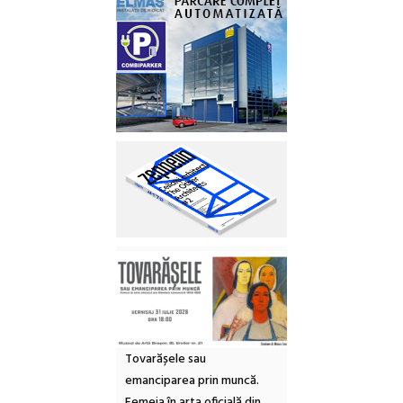
Tovarășele sau
emanciparea prin muncă.
Femeia în arta oficială din