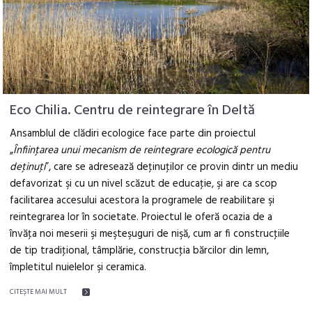
Eco Chilia. Centru de reintegrare în Deltă
Ansamblul de clădiri ecologice face parte din proiectul
„
Înfiinţarea unui mecanism de reintegrare ecologică pentru
deţinuţi
”, care se adresează deţinuţilor ce provin dintr un mediu
defavorizat şi cu un nivel scăzut de educaţie, şi are ca scop
facilitarea accesului acestora la programele de reabilitare şi
reintegrarea lor în societate. Proiectul le oferă ocazia de a
învăţa noi meserii şi meşteşuguri de nişă, cum ar fi construcţiile
de tip tradiţional, tâmplărie, construcţia bărcilor din lemn,
împletitul nuielelor şi ceramica.
CITEŞTE MAI MULT