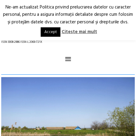
Ne-am actualizat Politica privind prelucrarea datelor cu caracter
Deschide
RO
EN
personal, pentru a asigura informaţii detaliate despre cum folosim
şi protejăm datele dvs. cu caracter personal şi drepturile dvs.
Arhitectură.
Oraș.
Societate.
Citeste mai mult
Accept
revistă online
ISSN 3008-2986 ISSN-L 2069-721X
≡