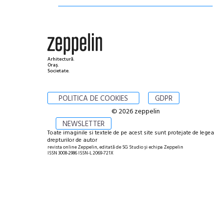
Arhitectură.
Oraș.
Societate.
POLITICA DE COOKIES
GDPR
© 2026 zeppelin
NEWSLETTER
Toate imaginile si textele de pe acest site sunt protejate de legea
drepturilor de autor
revista online Zeppelin, editată de SG Studio și echipa Zeppelin
ISSN 3008-2986 ISSN-L 2069-721X