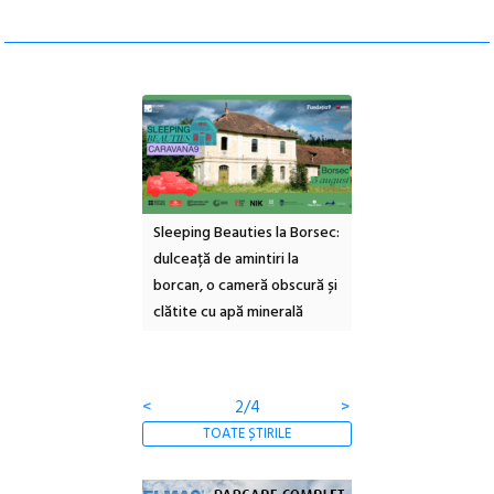
ul Cinemascop
Sleeping Beauties la Borsec:
Festivalul Strada
 Eforie Sud cu a IX-a
dulceață de amintiri la
Armenească #10: c
borcan, o cameră obscură și
ateliere și întâlniri 
clătite cu apă minerală
Botanică
<
2/4
>
TOATE ȘTIRILE