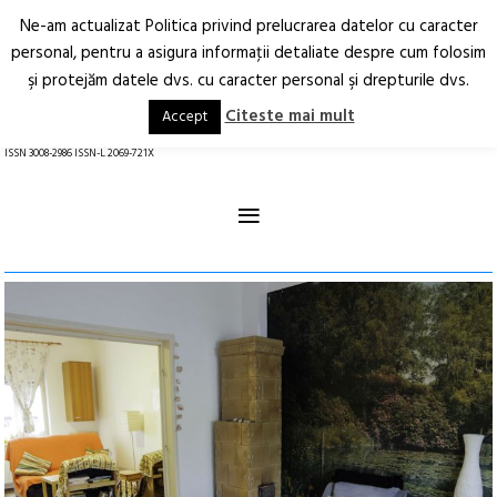
Ne-am actualizat Politica privind prelucrarea datelor cu caracter
Deschide
RO
EN
personal, pentru a asigura informaţii detaliate despre cum folosim
şi protejăm datele dvs. cu caracter personal şi drepturile dvs.
Arhitectură.
Oraș.
Societate.
Citeste mai mult
Accept
revistă online
ISSN 3008-2986 ISSN-L 2069-721X
≡