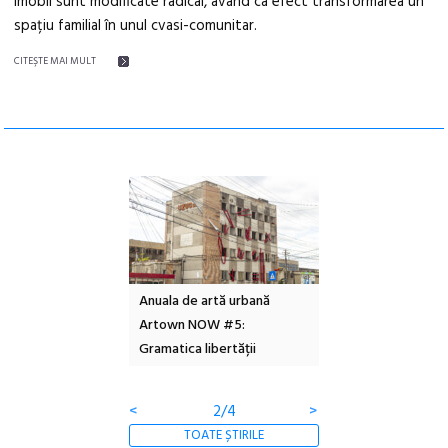
imobil sunt modificate radical, având ca efect transformarea un
spațiu familial în unul cvasi-comunitar.
CITEŞTE MAI MULT
l – Local Design
Anuala de artă urbană
Festivalul Cinemas
 2026
Artown NOW #5:
revine la Eforie Sud 
Gramatica libertății
ediție
<
2/4
>
TOATE ȘTIRILE