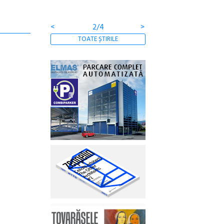
<
2/4
>
TOATE ȘTIRILE