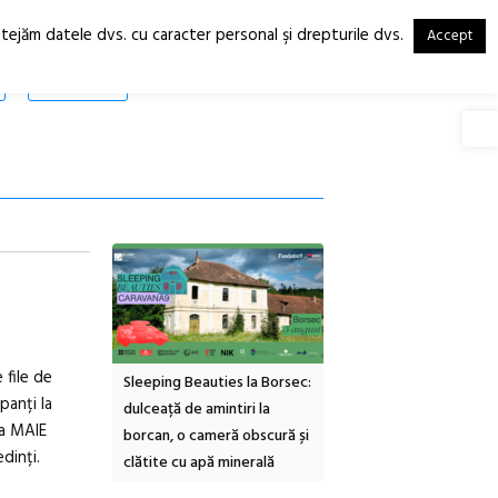
otejăm datele dvs. cu caracter personal şi drepturile dvs.
Accept
RO
EN
SHOP
Deschide
 file de
inemascop
Sleeping Beauties la Borsec:
Festivalul Strada
panți la
rie Sud cu a IX-a
dulceață de amintiri la
Armenească #10: concer
ia MAIE
borcan, o cameră obscură și
ateliere și întâlniri în Gr
dinți.
clătite cu apă minerală
Botanică