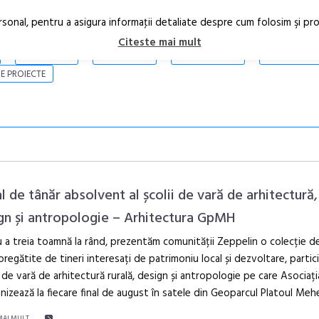
rsonal, pentru a asigura informaţii detaliate despre cum folosim şi pr
Citeste mai mult
ARTICOLE
STIRI
REVISTA PRINT
CONTACT
E PROIECTE
al de tânăr absolvent al școlii de vară de arhitectură,
gn și antropologie – Arhitectura GpMH
 a treia toamnă la rând, prezentăm comunității Zeppelin o colecție de
Festivalul C
 pregătite de tineri interesați de patrimoniu local și dezvoltare, partici
revine la Efo
 de vară de arhitectură rurală, design și antropologie pe care Asociaț
ediție
nizează la fiecare final de august în satele din Geoparcul Platoul Mehe
MAI MULT