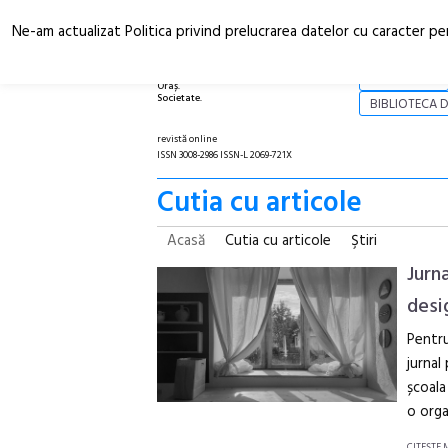
Ne-am actualizat Politica privind prelucrarea datelor cu caracter pe
Arhitectură.
NOI
Oraș.
Societate.
BIBLIOTECA D
revistă online
ISSN 3008-2986 ISSN-L 2069-721X
Cutia cu articole
Acasă
Cutia cu articole
Ştiri
Jurn
desi
Pentru
jurnal
școala
o orga
CITEŞTE 