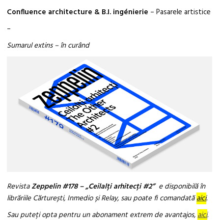
Confluence architecture & B.I. ingénierie
– Pasarele artistice
–
Sumarul extins – în curând
Revista
Zeppelin #178
– „Ceilalți arhitecți #2”
e disponibilă în
librăriile Cărturești, Inmedio și Relay, sau poate fi comandată
aici
.
Sau puteți opta pentru un abonament extrem de avantajos,
aici
.