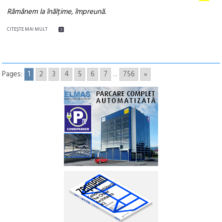
Râmânem la înălțime, împreună.
CITEŞTE MAI MULT
Pages:
1
2
3
4
5
6
7
...
756
»