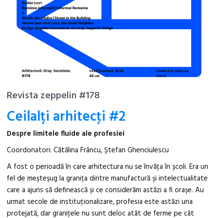
Revista zeppelin #178
Ceilalți arhitecţi #2
Despre limitele fluide ale profesiei
Coordonatori: Cătălina Frâncu, Ştefan Ghenciulescu
A fost o perioadă în care arhitectura nu se învăţa în şcoli. Era un
fel de meşteşug la graniţa dintre manufactură şi intelectualitate
care a ajuns să definească şi ce considerăm astăzi a fi oraşe. Au
urmat secole de instituţionalizare, profesia este astăzi una
protejată, dar graniţele nu sunt deloc atât de ferme pe cât