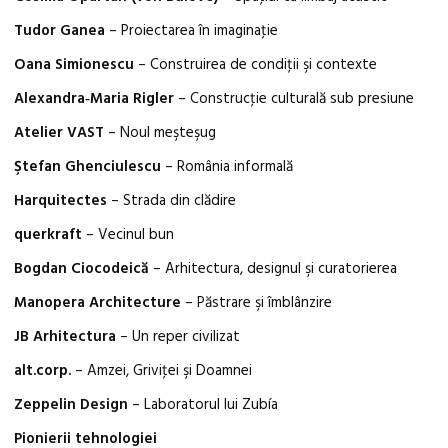
Tudor Ganea
– Proiectarea în imaginaţie
Oana Simionescu
– Construirea de condiţii şi contexte
Alexandra‑Maria Rigler
– Construcţie culturală sub presiune
Atelier VAST
– Noul meşteşug
Ştefan Ghenciulescu
– România informală
Harquitectes
– Strada din clădire
querkraft
– Vecinul bun
Bogdan Ciocodeică
– Arhitectura, designul şi curatorierea
Manopera Architecture
– Păstrare şi îmblânzire
JB Arhitectura
– Un reper civilizat
alt.corp.
– Amzei, Griviţei şi Doamnei
Zeppelin Design
– Laboratorul lui Zubía
Pionierii tehnologiei