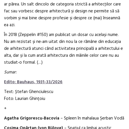
ar părea. Un salt dincolo de categoria strictă a arhitecţilor care
fac sau vorbesc despre arhitectură şi design ne permite să să
vorbim şi mai bine despre profesie şi despre ce (mai) înseamnă
ea azi.
În 2018 (Zeppelin #150) am publicat un dosar cu acelaşi nume.
Nu am rezistat şi ne‑am uitat din nou la ce rămâne din educaţia
de arhitectură atunci când activitatea principală a arhitectului e
alta, dar şi la cum arată arhitectura din mâinile celor care nu au
studiat‑o formal. (…)
Sumar:
Edito: Bauhaus, 1931-33/2026
Text: Ștefan Ghenciulescu
Foto: Laurian Ghințoiu
+
Agatha Grigorescu‑Bacovia
– Spleen în mahalaua Şerban Vodă
Cosima Opârtan (von Bülove)
– Spaţiul ca limbaj acustic