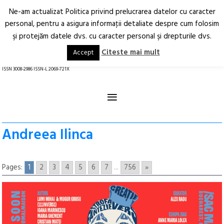
Ne-am actualizat Politica privind prelucrarea datelor cu caracter
Deschide
RO
EN
personal, pentru a asigura informaţii detaliate despre cum folosim
şi protejăm datele dvs. cu caracter personal şi drepturile dvs.
Arhitectură.
Oraș.
Societate.
Citeste mai mult
Accept
revistă online
ISSN 3008-2986 ISSN-L 2069-721X
≡
Andreea Ilinca
Pages:
1
2
3
4
5
6
7
...
756
»